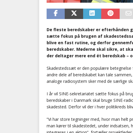
De fleste beredskaber er efterhånden gåe
sætte fokus på brugen af skadestedssæ
blive en fast rutine, og derfor gennemfø
beredskaber. Møderne skal sikre, at sk
der deltager mere end ét beredskab – 
Skadestedssæt er den populære betegnelse fo
andre dele af beredskabet kan tale sammen, 
analoge radiosystem sker med de særlige sk
I år vil SINE-sekretariatet sætte fokus på br
beredskaber i Danmark skal bruge SINE-radio
skadested. Derfor vil der i hver politikreds b
”Vi har store tegninger med, hvor man helt 
man kører til skadestedet, under indsatsen, hv
integreres i en aktion”, fortæller projektlede