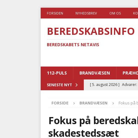
FORSIDEN
NYHEDSBREV
OM OS
KO
BEREDSKABSINFO
BEREDSKABETS NETAVIS
112-PULS
BRANDVÆSEN
PRÆHO
[ 5. august 2026 ]
Advarer:
SENESTE NYT
i det offentlige
PRÆHOSP
FORSIDE
BRANDVÆSEN
Fokus på 
[ 5. august 2026 ]
Ny ambul
[ 4. august 2026 ]
Brandvæs
Fokus på beredska
BRANDVÆSEN
skadestedssæt
[ 4. august 2026 ]
Ny treåri