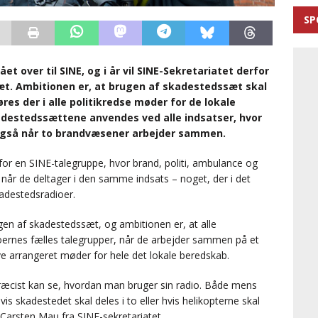
SP
t over til SINE, og i år vil SINE-Sekretariatet derfor
t. Ambitionen er, at brugen af skadestedssæt skal
res der i alle politikredse møder for de lokale
adestedssættene anvendes ved alle indsatser, hvor
også når to brandvæsener arbejder sammen.
r en SINE-talegruppe, hvor brand, politi, ambulance og
når de deltager i den samme indsats – noget, der i det
adestedsradioer.
ugen af skadestedssæt, og ambitionen er, at alle
ernes fælles talegrupper, når de arbejder sammen på et
live arrangeret møder for hele det lokale beredskab.
præcist kan se, hvordan man bruger sin radio. Både mens
is skadestedet skal deles i to eller hvis helikopterne skal
r Carsten Mau fra SINE-sekretariatet.