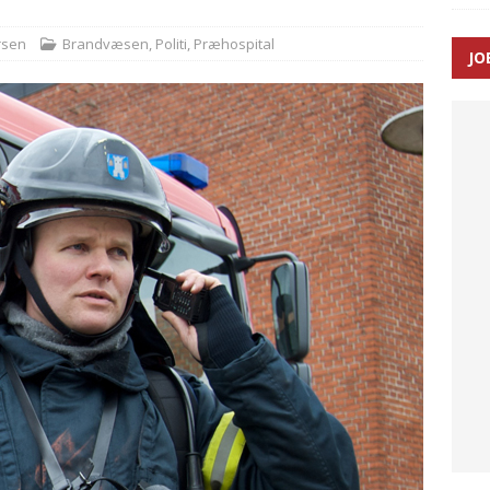
rsen
Brandvæsen
,
Politi
,
Præhospital
JO
enernes gennemsnitlige responstid steg med 9 sekunder i 2025