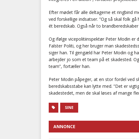
Efter mødet får alle deltagerne et ringbind
ved forskellige indsatser. ”Og så skal folk g
ét beredskab. Også når to brandberedskaber
Og ifølge vicepolitiinspektør Peter Modin er 
Falster Politi, og her bruger man skadesteds
siger han. Til gengæld har Peter Modin og h
arbejder jo som et team på et skadested. 
team”, fortæller han.
Peter Modin påpeger, at en stor fordel ved 
beredskabsstabe kan lytte med. ”Det er vigti
skadestedet, men de skal løses af mange fler
SINE
ANNONCE