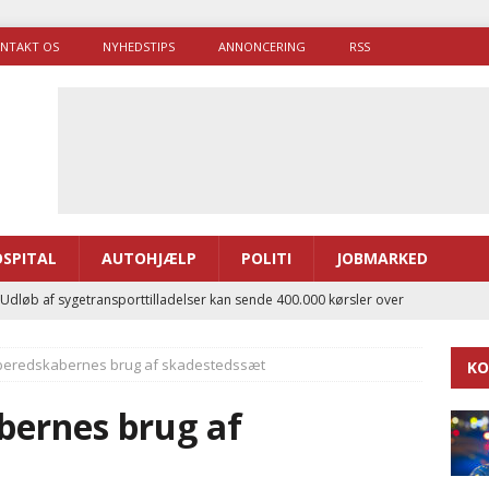
NTAKT OS
NYHEDSTIPS
ANNONCERING
RSS
SPITAL
AUTOHJÆLP
POLITI
JOBMARKED
 Udløb af sygetransporttilladelser kan sende 400.000 kørsler over
ITAL
beredskabernes brug af skadestedssæt
KO
ance og el-sygetransportvogn til Samsø
PRÆHOSPITAL
enerne brugte lidt længere tid på at komme af sted i 2025
bernes brug af
g politiuddannelse skal ruste betjentene til mere kompleks