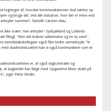
 med tegninger af, hvordan kommunikationen skal sættes op
å hjem og bruge det. Ved alle indsatser, hvor der er mere end
 arbejder sammen”, fastslår Carsten Mau.
det ikke svært. Han arbejder i Sydsjælland og Lollands-
sæt flittigt. ”Men det kræver uddannelse og en ny vane”,
ans beredskabskollegaer også fået bedre samarbejde. ”Vi
Og med skadestedssættet kan vi også kommunikere som et
skadestedssættene er, at også vagtcentraler og
gt, at baglandet kan følge med. Opgaverne bliver skabt på
e”, siger Peter Modin.