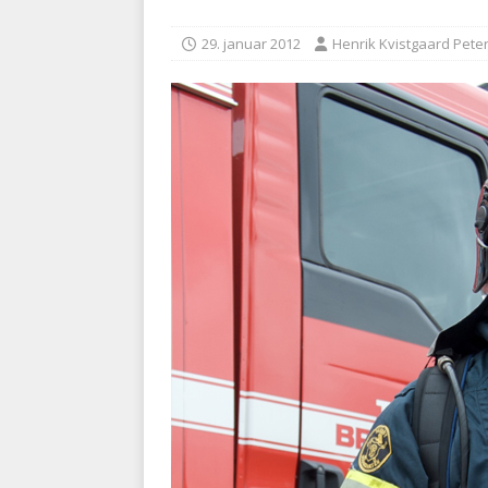
kriminalitet
POLITI
29. januar 2012
Henrik Kvistgaard Pete
[ 6. august 2026 ]
Brandvæs
BRANDVÆSEN