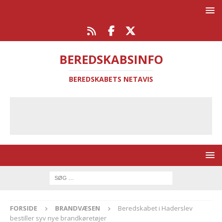
BEREDSKABSINFO
BEREDSKABETS NETAVIS
FORSIDE
BRANDVÆSEN
Beredskabet i Haderslev
bestiller syv nye brandkøretøjer