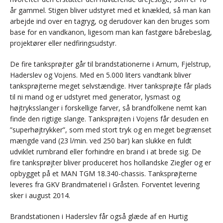
år gammel. Stigen bliver udstyret med et knækled, så man kan
arbejde ind over en tagryg, og derudover kan den bruges som
base for en vandkanon, ligesom man kan fastgøre bårebeslag,
projektører eller nedfiringsudstyr.
De fire tanksprøjter går til brandstationerne i Arnum, Fjelstrup,
Haderslev og Vojens. Med en 5.000 liters vandtank bliver
tanksprøjterne meget selvstændige. Hver tanksprøjte får plads
til ni mand og er udstyret med generator, lysmast og
højtryksslanger i forskellige farver, så brandfolkene nemt kan
finde den rigtige slange. Tanksprøjten i Vojens får desuden en
”superhøjtrykker”, som med stort tryk og en meget begrænset
mængde vand (23 l/min. ved 250 bar) kan slukke en fuldt
udviklet rumbrand eller forhindre en brand i at brede sig. De
fire tanksprøjter bliver produceret hos hollandske Ziegler og er
opbygget på et MAN TGM 18.340-chassis. Tanksprøjterne
leveres fra GKV Brandmateriel i Gråsten. Forventet levering
sker i august 2014.
Brandstationen i Haderslev får også glæde af en Hurtig