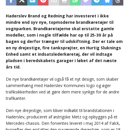
Haderslev Brand og Redning har investeret i ikke
mindre end syv nye, topmoderne brandkøretøjer til
vognparken. Brandkøretøjerne skal erstatte gamle
modeller, som i nogle tilfælde har op til 25-30 år på
bagen og derfor trænger til udskiftning. Der er tale om
en ny drejestige, fire tanksprøjter, en Hurtig Sluknings
Enhed samt et indsatslederkøretøj, der vil indtage
pladsen i beredskabets garager i løbet af det næste
års tid.
De nye brandkøretøjer vil også få et nyt design, som skaber
sammenhæng med Haderslev Kommunes logo og øger
trafiksikkerheden ved at gøre dem mere synlige for de andre
trafikanter.
Den nye drejestige, som bliver indkøbt til brandstationen i
Haderslev, produceret af østrigske Metz og opbygges på et
Mercedes-chassis. Den forventes leveret i maj 2014 af Falck,
hvorefter den erstatter den nuværende drejestige, som er 18