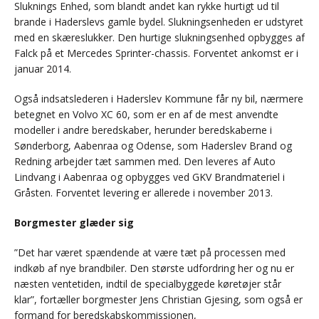
Sluknings Enhed, som blandt andet kan rykke hurtigt ud til
brande i Haderslevs gamle bydel. Slukningsenheden er udstyret
med en skæreslukker. Den hurtige slukningsenhed opbygges af
Falck på et Mercedes Sprinter-chassis. Forventet ankomst er i
januar 2014.
Også indsatslederen i Haderslev Kommune får ny bil, nærmere
betegnet en Volvo XC 60, som er en af de mest anvendte
modeller i andre beredskaber, herunder beredskaberne i
Sønderborg, Aabenraa og Odense, som Haderslev Brand og
Redning arbejder tæt sammen med. Den leveres af Auto
Lindvang i Aabenraa og opbygges ved GKV Brandmateriel i
Gråsten. Forventet levering er allerede i november 2013.
Borgmester glæder sig
”Det har været spændende at være tæt på processen med
indkøb af nye brandbiler. Den største udfordring her og nu er
næsten ventetiden, indtil de specialbyggede køretøjer står
klar”, fortæller borgmester Jens Christian Gjesing, som også er
formand for beredskabskommissionen,