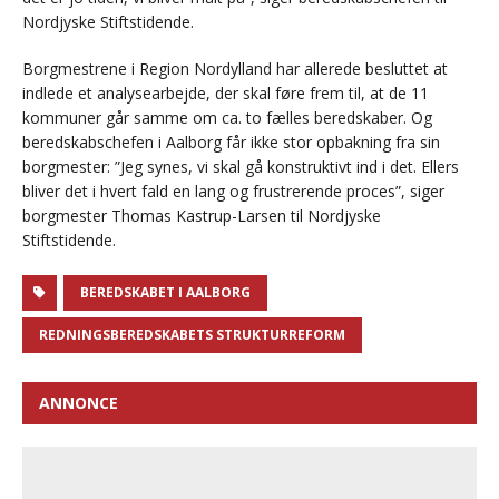
Nordjyske Stiftstidende.
Borgmestrene i Region Nordylland har allerede besluttet at
indlede et analysearbejde, der skal føre frem til, at de 11
kommuner går samme om ca. to fælles beredskaber. Og
beredskabschefen i Aalborg får ikke stor opbakning fra sin
borgmester: ”Jeg synes, vi skal gå konstruktivt ind i det. Ellers
bliver det i hvert fald en lang og frustrerende proces”, siger
borgmester Thomas Kastrup-Larsen til Nordjyske
Stiftstidende.
BEREDSKABET I AALBORG
REDNINGSBEREDSKABETS STRUKTURREFORM
ANNONCE