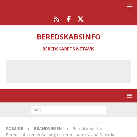
BEREDSKABSINFO
BEREDSKABETS NETAVIS
FORSIDE
BRANDVÆSEN
Beredskabschef:
Beredskabscenter Aalborg risikerer sparekrav på 8 mio. kr.