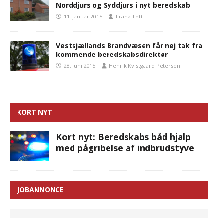
Norddjurs og Syddjurs i nyt beredskab
11. januar 2015
Frank Toft
Vestsjællands Brandvæsen får nej tak fra
kommende beredskabsdirektør
28. juni 2015
Henrik Kvistgaard Petersen
KORT NYT
Kort nyt: Beredskabs båd hjalp
med pågribelse af indbrudstyve
JOBANNONCE