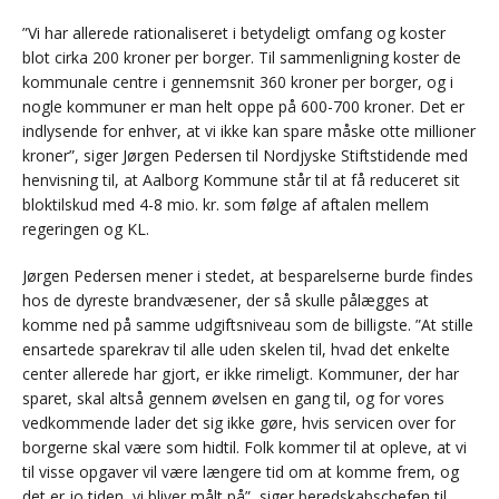
”Vi har allerede rationaliseret i betydeligt omfang og koster
blot cirka 200 kroner per borger. Til sammenligning koster de
kommunale centre i gennemsnit 360 kroner per borger, og i
nogle kommuner er man helt oppe på 600-700 kroner. Det er
indlysende for enhver, at vi ikke kan spare måske otte millioner
kroner”, siger Jørgen Pedersen til Nordjyske Stiftstidende med
henvisning til, at Aalborg Kommune står til at få reduceret sit
bloktilskud med 4-8 mio. kr. som følge af aftalen mellem
regeringen og KL.
Jørgen Pedersen mener i stedet, at besparelserne burde findes
hos de dyreste brandvæsener, der så skulle pålægges at
komme ned på samme udgiftsniveau som de billigste. ”At stille
ensartede sparekrav til alle uden skelen til, hvad det enkelte
center allerede har gjort, er ikke rimeligt. Kommuner, der har
sparet, skal altså gennem øvelsen en gang til, og for vores
vedkommende lader det sig ikke gøre, hvis servicen over for
borgerne skal være som hidtil. Folk kommer til at opleve, at vi
til visse opgaver vil være længere tid om at komme frem, og
det er jo tiden, vi bliver målt på”, siger beredskabschefen til