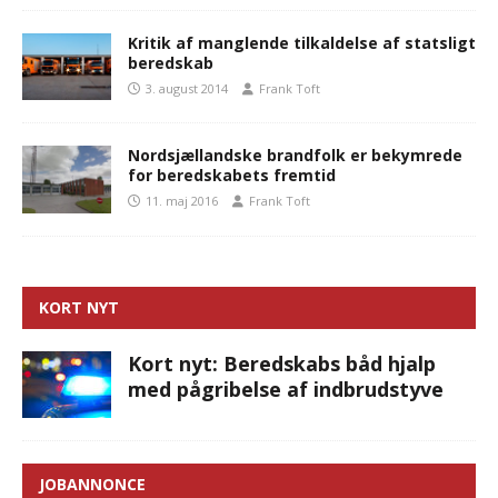
Kritik af manglende tilkaldelse af statsligt
beredskab
3. august 2014
Frank Toft
Nordsjællandske brandfolk er bekymrede
for beredskabets fremtid
11. maj 2016
Frank Toft
KORT NYT
Kort nyt: Beredskabs båd hjalp
med pågribelse af indbrudstyve
JOBANNONCE