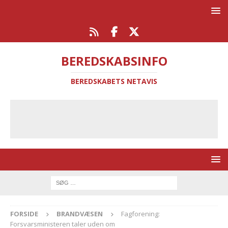
BEREDSKABSINFO
BEREDSKABETS NETAVIS
FORSIDE
BRANDVÆSEN
Fagforening:
Forsvarsministeren taler uden om