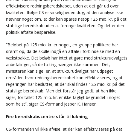
effektivisere redningsberedskabet, uden at det går ud over
kvaliteten. Ifølge CS er virkeligheden dog, at den analyse ikke
nævner noget om, at der kan spares netop 125 mio. kr. på det
statslige beredskab uden at forringe kvaliteten. Og det er den
politisk aftalte besparelse.
”Beløbet på 125 mio. kr. er noget, en gruppe politikere har
drømt op, da de skulle indgå en aftale i forbindelse med en
vækstpakke. Det beløb har intet at gøre med strukturudvalgets
anbefalinger, så de to ting hænger ikke sammen. Det,
ministeren kan sige, er, at strukturudvalget har udpeget
områder, hvor redningsberedskabet kan effektiviseres, og at
regeringen har besluttet, at der skal findes 125 mio. kr. på det
statslige beredskab. Men det forstår jeg godt, at han ikke
siger, for tallet 125 mio. kr. er ikke fagligt begrundet i noget
som helst”, siger CS-formand Jesper K. Hansen.
Fire beredskabscentre står til lukning
CS-formanden vil ikke afvise, at der kan effektiviseres på det