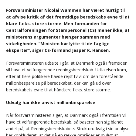
Forsvarsminister Nicolai Wammen har været hurtig til
at afvise kritik af det fremtidige beredskabs evne til at
klare f.eks. store storme. Men formanden for
Centralforeningen for Stampersonel (CS) mener ikke, at
ministerens argumenter hænger sammen med
virkeligheden. ”Ministen bør lytte til de faglige
eksperter”, siger CS-formand Jesper K. Hansen.
Forsvarsministeren udtalte i går, at Danmark også i fremtiden
vil have et velfungerende redningsberedskab. Udtalelsen kom,
efter at flere politikere havde rejst tvivl om den forestående
millionbesparelse på beredskabet, der kan gå ud over
beredskabets evne til at håndtere f.eks. store storme.
Udvalg har ikke anvist millionbesparelse
Når forsvarsministeren siger, at Danmark også i fremtiden vil
have et velfungerende beredskab, så baserer han sig blandt
andet på, at Redningsberedskabets Strukturudvalg i sin analyse
har konkluderet, at det på en række områder er muligt at