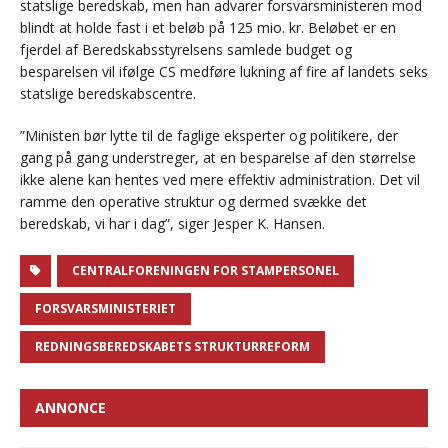
statslige beredskab, men han advarer forsvarsministeren mod
blindt at holde fast i et beløb på 125 mio. kr. Beløbet er en
fjerdel af Beredskabsstyrelsens samlede budget og
besparelsen vil ifølge CS medføre lukning af fire af landets seks
statslige beredskabscentre.
”Ministen bør lytte til de faglige eksperter og politikere, der
gang på gang understreger, at en besparelse af den størrelse
ikke alene kan hentes ved mere effektiv administration. Det vil
ramme den operative struktur og dermed svække det
beredskab, vi har i dag”, siger Jesper K. Hansen.
CENTRALFORENINGEN FOR STAMPERSONEL
FORSVARSMINISTERIET
REDNINGSBEREDSKABETS STRUKTURREFORM
ANNONCE