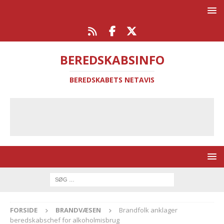
BEREDSKABSINFO
BEREDSKABETS NETAVIS
FORSIDE
BRANDVÆSEN
Brandfolk anklager
beredskabschef for alkoholmisbrug