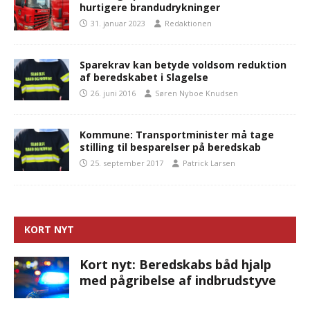
hurtigere brandudrykninger
31. januar 2023
Redaktionen
Sparekrav kan betyde voldsom reduktion
af beredskabet i Slagelse
26. juni 2016
Søren Nyboe Knudsen
Kommune: Transportminister må tage
stilling til besparelser på beredskab
25. september 2017
Patrick Larsen
KORT NYT
Kort nyt: Beredskabs båd hjalp
med pågribelse af indbrudstyve