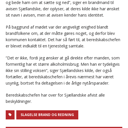
og bede ham om at sætte sig ned”, siger en brandmand til
avisen Sjællandske, der oplyser, at deres kilde ikke har ønsket
sit navn i avisen, men at avisen kender hans identitet.
På baggrund af mødet var der angiveligt enighed blandt
brandfolkene om, at der måtte gøres noget, og derfor blev
kommunen kontaktet. Det har så ført til, at beredskabschefen
er blevet indkaldt til en tjenestelig samtale.
”Det er ikke, fordi jeg ønsker at gå direkte efter manden, som
formentlig har et større alkoholmisbrug. Men han er tydeligvis
ikke sin stilling voksen”, siger Sjællandskes kilde, der også
fortæller, at beredskabschefen i årevis nærmest har været
usynlig, bortset fra deltagelsen i de årlige nytårsparader.
Beredskabschefen har over for Sjællandske afvist alle
beskyldninger.
SLAGELSE BRAND OG REDNING