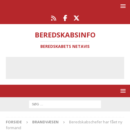
BEREDSKABSINFO
BEREDSKABETS NETAVIS
FORSIDE
BRANDVÆSEN
Beredskabschefer har fået ny
formand