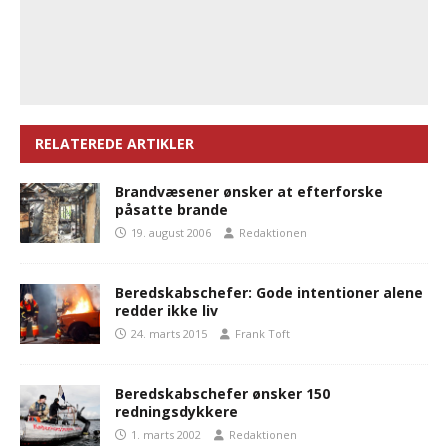
RELATEREDE ARTIKLER
Brandvæsener ønsker at efterforske
påsatte brande
19. august 2006
Redaktionen
Beredskabschefer: Gode intentioner alene
redder ikke liv
24. marts 2015
Frank Toft
Beredskabschefer ønsker 150
redningsdykkere
1. marts 2002
Redaktionen