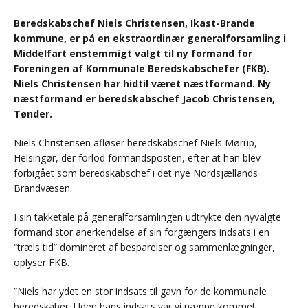
Beredskabschef Niels Christensen, Ikast-Brande
kommune, er på en ekstraordinær generalforsamling i
Middelfart enstemmigt valgt til ny formand for
Foreningen af Kommunale Beredskabschefer (FKB).
Niels Christensen har hidtil været næstformand. Ny
næstformand er beredskabschef Jacob Christensen,
Tønder.
Niels Christensen afløser beredskabschef Niels Mørup,
Helsingør, der forlod formandsposten, efter at han blev
forbigået som beredskabschef i det nye Nordsjællands
Brandvæsen.
I sin takketale på generalforsamlingen udtrykte den nyvalgte
formand stor anerkendelse af sin forgængers indsats i en
“træls tid” domineret af besparelser og sammenlægninger,
oplyser FKB.
”Niels har ydet en stor indsats til gavn for de kommunale
beredskaber. Uden hans indsats var vi næppe kommet