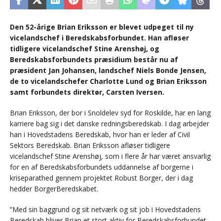
Den 52-årige Brian Eriksson er blevet udpeget til ny
vicelandschef i Beredskabsforbundet. Han afløser
tidligere vicelandschef Stine Arenshøj, og
Beredskabsforbundets præsidium består nu af
præsident Jan Johansen, landschef Niels Bonde Jensen,
de to vicelandschefer Charlotte Lund og Brian Eriksson
samt forbundets direktør, Carsten Iversen.
Brian Eriksson, der bor i Snoldelev syd for Roskilde, har en lang
karriere bag sig i det danske redningsberedskab. I dag arbejder
han i Hovedstadens Beredskab, hvor han er leder af Civil
Sektors Beredskab. Brian Eriksson afløser tidligere
vicelandschef Stine Arenshøj, som i flere år har været ansvarlig
for en af Beredskabsforbundets uddannelse af borgerne i
kriseparathed gennem projektet Robust Borger, der i dag
hedder BorgerBeredskabet.
”Med sin baggrund og sit netværk og sit job i Hovedstadens
Beredskab bliver Brian et stort aktiv for Beredskabsforbundet.