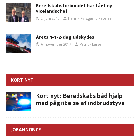
Beredskabsforbundet har fået ny
vicelandschef
2. juni 2016
Henrik Kvistgaard Petersen
Årets 1-1-2-dag udskydes
6. november 2017
Patrick Larsen
KORT NYT
Kort nyt: Beredskabs båd hjalp
med pågribelse af indbrudstyve
JOBANNONCE