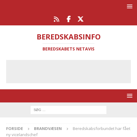
BEREDSKABSINFO
BEREDSKABETS NETAVIS
FORSIDE
BRANDVÆSEN
Beredskabsforbundet har fået
ny vicelandschef