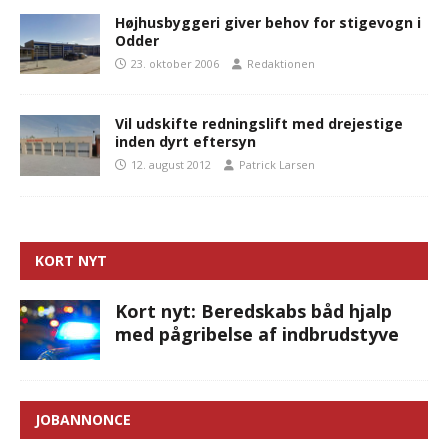
Højhusbyggeri giver behov for stigevogn i
Odder
23. oktober 2006
Redaktionen
Vil udskifte redningslift med drejestige
inden dyrt eftersyn
12. august 2012
Patrick Larsen
KORT NYT
Kort nyt: Beredskabs båd hjalp
med pågribelse af indbrudstyve
JOBANNONCE