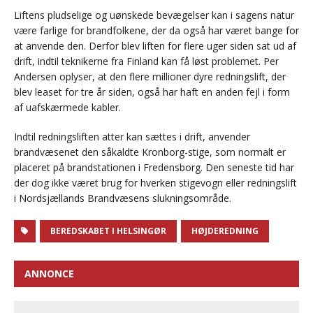
Liftens pludselige og uønskede bevægelser kan i sagens natur
være farlige for brandfolkene, der da også har været bange for
at anvende den. Derfor blev liften for flere uger siden sat ud af
drift, indtil teknikerne fra Finland kan få løst problemet. Per
Andersen oplyser, at den flere millioner dyre redningslift, der
blev leaset for tre år siden, også har haft en anden fejl i form
af uafskærmede kabler.
Indtil redningsliften atter kan sættes i drift, anvender
brandvæsenet den såkaldte Kronborg-stige, som normalt er
placeret på brandstationen i Fredensborg. Den seneste tid har
der dog ikke været brug for hverken stigevogn eller redningslift
i Nordsjællands Brandvæsens slukningsområde.
BEREDSKABET I HELSINGØR
HØJDEREDNING
ANNONCE