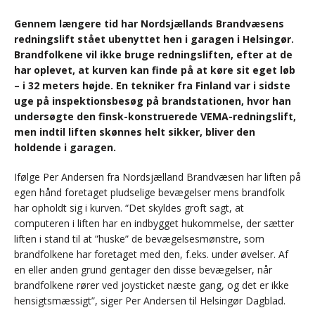
Gennem længere tid har Nordsjællands Brandvæsens
redningslift stået ubenyttet hen i garagen i Helsingør.
Brandfolkene vil ikke bruge redningsliften, efter at de
har oplevet, at kurven kan finde på at køre sit eget løb
– i 32 meters højde. En tekniker fra Finland var i sidste
uge på inspektionsbesøg på brandstationen, hvor han
undersøgte den finsk-konstruerede VEMA-redningslift,
men indtil liften skønnes helt sikker, bliver den
holdende i garagen.
Ifølge Per Andersen fra Nordsjælland Brandvæsen har liften på
egen hånd foretaget pludselige bevægelser mens brandfolk
har opholdt sig i kurven. “Det skyldes groft sagt, at
computeren i liften har en indbygget hukommelse, der sætter
liften i stand til at ”huske” de bevægelsesmønstre, som
brandfolkene har foretaget med den, f.eks. under øvelser. Af
en eller anden grund gentager den disse bevægelser, når
brandfolkene rører ved joysticket næste gang, og det er ikke
hensigtsmæssigt”, siger Per Andersen til Helsingør Dagblad.