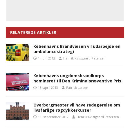
RELATEREDE ARTIKLER
Københavns Brandvæsen vil udarbejde en
ambulancestrategi
1. juni 2012
Henrik Kvistgaard Petersen
Københavns ungdomsbrandkorps
nomineret til Den Kriminalpræventive Pris
13. april 2013
Patrick Larsen
Overborgmester vil have redegørelse om
livsfarlige røgdykkerkurser
11. september 2012
Henrik Kvistgaard Petersen