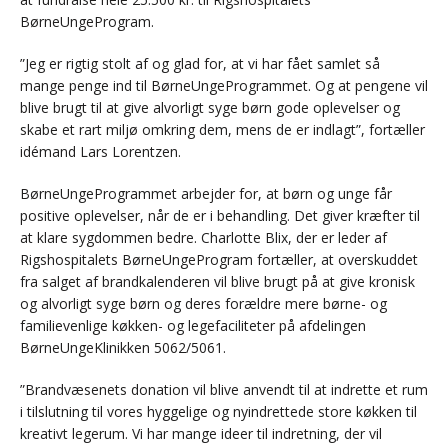
BørneUngeProgram.
”Jeg er rigtig stolt af og glad for, at vi har fået samlet så
mange penge ind til BørneUngeProgrammet. Og at pengene vil
blive brugt til at give alvorligt syge børn gode oplevelser og
skabe et rart miljø omkring dem, mens de er indlagt”, fortæller
idémand Lars Lorentzen.
BørneUngeProgrammet arbejder for, at børn og unge får
positive oplevelser, når de er i behandling. Det giver kræfter til
at klare sygdommen bedre. Charlotte Blix, der er leder af
Rigshospitalets BørneUngeProgram fortæller, at overskuddet
fra salget af brandkalenderen vil blive brugt på at give kronisk
og alvorligt syge børn og deres forældre mere børne- og
familievenlige køkken- og legefaciliteter på afdelingen
BørneUngeKlinikken 5062/5061.
”Brandvæsenets donation vil blive anvendt til at indrette et rum
i tilslutning til vores hyggelige og nyindrettede store køkken til
kreativt legerum. Vi har mange ideer til indretning, der vil