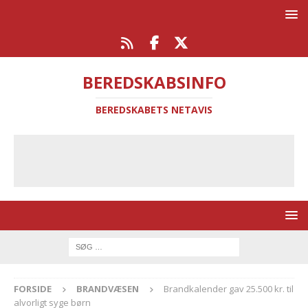
BEREDSKABSINFO
BEREDSKABETS NETAVIS
FORSIDE
BRANDVÆSEN
Brandkalender gav 25.500 kr. til
alvorligt syge børn