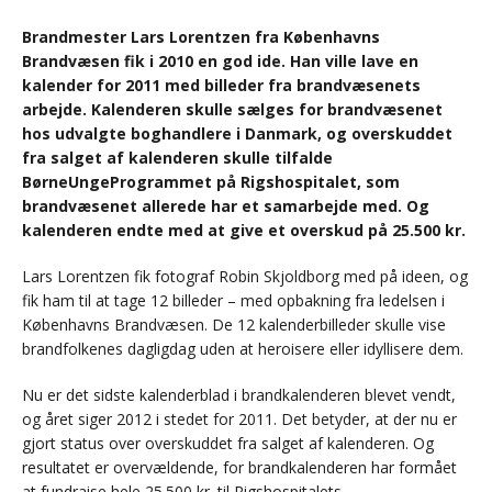
Brandmester Lars Lorentzen fra Københavns
Brandvæsen fik i 2010 en god ide. Han ville lave en
kalender for 2011 med billeder fra brandvæsenets
arbejde. Kalenderen skulle sælges for brandvæsenet
hos udvalgte boghandlere i Danmark, og overskuddet
fra salget af kalenderen skulle tilfalde
BørneUngeProgrammet på Rigshospitalet, som
brandvæsenet allerede har et samarbejde med. Og
kalenderen endte med at give et overskud på 25.500 kr.
Lars Lorentzen fik fotograf Robin Skjoldborg med på ideen, og
fik ham til at tage 12 billeder – med opbakning fra ledelsen i
Københavns Brandvæsen. De 12 kalenderbilleder skulle vise
brandfolkenes dagligdag uden at heroisere eller idyllisere dem.
Nu er det sidste kalenderblad i brandkalenderen blevet vendt,
og året siger 2012 i stedet for 2011. Det betyder, at der nu er
gjort status over overskuddet fra salget af kalenderen. Og
resultatet er overvældende, for brandkalenderen har formået
at fundraise hele 25.500 kr. til Rigshospitalets