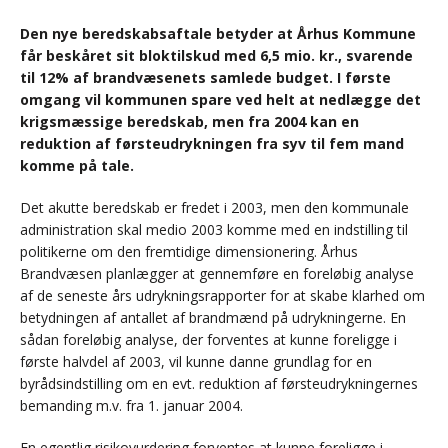
Den nye beredskabsaftale betyder at Århus Kommune
får beskåret sit bloktilskud med 6,5 mio. kr., svarende
til 12% af brandvæsenets samlede budget. I første
omgang vil kommunen spare ved helt at nedlægge det
krigsmæssige beredskab, men fra 2004 kan en
reduktion af førsteudrykningen fra syv til fem mand
komme på tale.
Det akutte beredskab er fredet i 2003, men den kommunale
administration skal medio 2003 komme med en indstilling til
politikerne om den fremtidige dimensionering. Århus
Brandvæsen planlægger at gennemføre en foreløbig analyse
af de seneste års udrykningsrapporter for at skabe klarhed om
betydningen af antallet af brandmænd på udrykningerne. En
sådan foreløbig analyse, der forventes at kunne foreligge i
første halvdel af 2003, vil kunne danne grundlag for en
byrådsindstilling om en evt. reduktion af førsteudrykningernes
bemanding m.v. fra 1. januar 2004.
En egentlig risikovurdering forventes at kunne foreligge i