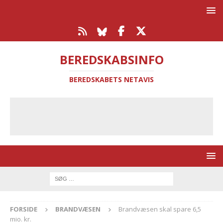
BEREDSKABSINFO
BEREDSKABETS NETAVIS
FORSIDE
BRANDVÆSEN
Brandvæsen skal spare 6,5
mio. kr.