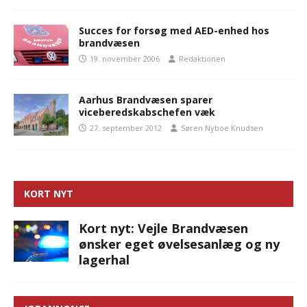
Succes for forsøg med AED-enhed hos
brandvæsen
19. november 2006
Redaktionen
Aarhus Brandvæsen sparer
viceberedskabschefen væk
27. september 2012
Søren Nyboe Knudsen
KORT NYT
Kort nyt: Vejle Brandvæsen
ønsker eget øvelsesanlæg og ny
lagerhal