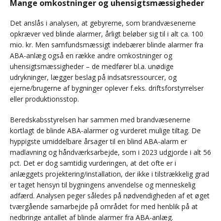
Mange omkostninger og uhensigtsmæssigheder
Det anslås i analysen, at gebyrerne, som brandvæsenerne
opkræver ved blinde alarmer, årligt beløber sig til i alt ca. 100
mio. kr. Men samfundsmæssigt indebærer blinde alarmer fra
ABA-anlæg også en række andre omkostninger og
uhensigtsmæssigheder – de medfører bl.a. unødige
udrykninger, lægger beslag på indsatsressourcer, og
ejerne/brugerne af bygninger oplever f.eks. driftsforstyrrelser
eller produktionsstop.
Beredskabsstyrelsen har sammen med brandvæsenerne
kortlagt de blinde ABA-alarmer og vurderet mulige tiltag. De
hyppigste umiddelbare årsager til en blind ABA-alarm er
madlavning og håndværksarbejde, som i 2023 udgjorde i alt 56
pct. Det er dog samtidig vurderingen, at det ofte er i
anlæggets projektering/installation, der ikke i tilstrækkelig grad
er taget hensyn til bygningens anvendelse og menneskelig
adfærd. Analysen peger således på nødvendigheden af et øget
tværgående samarbejde på området for med henblik på at
nedbringe antallet af blinde alarmer fra ABA-anlæg.