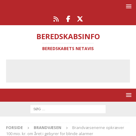
BEREDSKABSINFO
BEREDSKABETS NETAVIS
FORSIDE
BRANDVÆSEN
Brandvæsenerne opkræver
100 mio. kr. om året i gebyrer for blinde alarmer