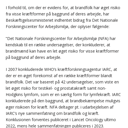
I forhold til, om der er evidens for, at brandfolk har øget risiko
fra visse kræftformer på baggrund af deres arbejde, har
Beskæftigelsesministeriet indhentet bidrag fra Det Nationale
Forskningscenter for Arbejdsmiljø, der oplyser følgende:
”Det Nationale Forskningscenter for Arbejdsmiljø (NFA) har
kendskab til en række undersøgelser, der konkluderer, at
brandmænd kan have en let øget risiko for visse kræftformer
på baggrund af deres arbejde.
I 2007 konkluderede WHO’s kræftforskningsagentur IARC, at
der er en øget forekomst af en række kræftformer blandt
brandfolk. Det var baseret på 42 undersøgelser, som viste en
let øget risiko for testikel- og prostatakræft samt non-
Hodgkins lymfom, som er en særlig form for lymfekræft. IARC
konkluderede på den baggrund, at brandbekæmpelse muligvis
øger risikoen for kræft. NFA deltager pt. i udarbejdelsen af
IARC’s nye sammenfatning om brandfolk og kræft.
Konklusionen forventes publiceret i Lancet Oncology ultimo
2022, mens hele sammenfatningen publiceres i 2023.