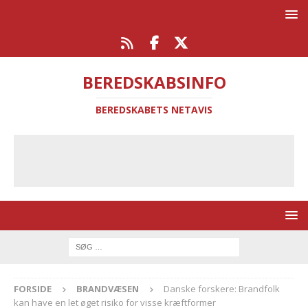
BEREDSKABSINFO
BEREDSKABETS NETAVIS
FORSIDE
BRANDVÆSEN
Danske forskere: Brandfolk
kan have en let øget risiko for visse kræftformer