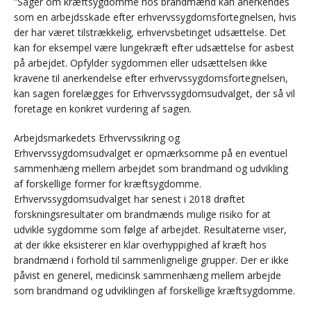
”Sager om kræftsygdomme hos brandmænd kan anerkendes
som en arbejdsskade efter erhvervssygdomsfortegnelsen, hvis
der har været tilstrækkelig, erhvervsbetinget udsættelse. Det
kan for eksempel være lungekræft efter udsættelse for asbest
på arbejdet. Opfylder sygdommen eller udsættelsen ikke
kravene til anerkendelse efter erhvervssygdomsfortegnelsen,
kan sagen forelægges for Erhvervssygdomsudvalget, der så vil
foretage en konkret vurdering af sagen.
Arbejdsmarkedets Erhvervssikring og
Erhvervssygdomsudvalget er opmærksomme på en eventuel
sammenhæng mellem arbejdet som brandmand og udvikling
af forskellige former for kræftsygdomme.
Erhvervssygdomsudvalget har senest i 2018 drøftet
forskningsresultater om brandmænds mulige risiko for at
udvikle sygdomme som følge af arbejdet. Resultaterne viser,
at der ikke eksisterer en klar overhyppighed af kræft hos
brandmænd i forhold til sammenlignelige grupper. Der er ikke
påvist en generel, medicinsk sammenhæng mellem arbejde
som brandmand og udviklingen af forskellige kræftsygdomme.