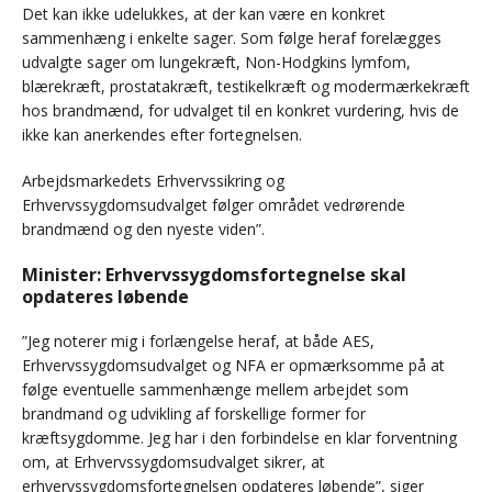
Det kan ikke udelukkes, at der kan være en konkret
sammenhæng i enkelte sager. Som følge heraf forelægges
udvalgte sager om lungekræft, Non-Hodgkins lymfom,
blærekræft, prostatakræft, testikelkræft og modermærkekræft
hos brandmænd, for udvalget til en konkret vurdering, hvis de
ikke kan anerkendes efter fortegnelsen.
Arbejdsmarkedets Erhvervssikring og
Erhvervssygdomsudvalget følger området vedrørende
brandmænd og den nyeste viden”.
Minister: Erhvervssygdomsfortegnelse skal
opdateres løbende
”Jeg noterer mig i forlængelse heraf, at både AES,
Erhvervssygdomsudvalget og NFA er opmærksomme på at
følge eventuelle sammenhænge mellem arbejdet som
brandmand og udvikling af forskellige former for
kræftsygdomme. Jeg har i den forbindelse en klar forventning
om, at Erhvervssygdomsudvalget sikrer, at
erhvervssygdomsfortegnelsen opdateres løbende”, siger