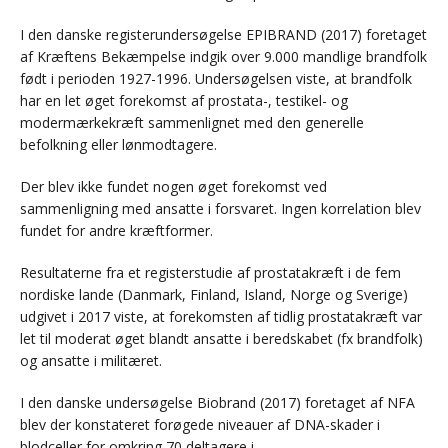
I den danske registerundersøgelse EPIBRAND (2017) foretaget
af Kræftens Bekæmpelse indgik over 9.000 mandlige brandfolk
født i perioden 1927-1996. Undersøgelsen viste, at brandfolk
har en let øget forekomst af prostata-, testikel- og
modermærkekræft sammenlignet med den generelle
befolkning eller lønmodtagere.
Der blev ikke fundet nogen øget forekomst ved
sammenligning med ansatte i forsvaret. Ingen korrelation blev
fundet for andre kræftformer.
Resultaterne fra et registerstudie af prostatakræft i de fem
nordiske lande (Danmark, Finland, Island, Norge og Sverige)
udgivet i 2017 viste, at forekomsten af tidlig prostatakræft var
let til moderat øget blandt ansatte i beredskabet (fx brandfolk)
og ansatte i militæret.
I den danske undersøgelse Biobrand (2017) foretaget af NFA
blev der konstateret forøgede niveauer af DNA-skader i
blodceller for omkring 70 deltagere i