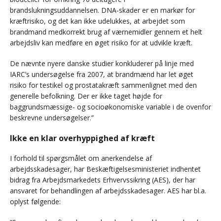
brandslukningsuddannelsen. DNA-skader er en markør for
kræftrisiko, og det kan ikke udelukkes, at arbejdet som
brandmand medkorrekt brug af værnemidler gennem et helt
arbejdsliv kan medføre en øget risiko for at udvikle kræft.
De nævnte nyere danske studier konkluderer på linje med
IARC’s undersøgelse fra 2007, at brandmænd har let øget
risiko for testikel og prostatakræft sammenlignet med den
generelle befolkning. Der er ikke taget højde for
baggrundsmæssige- og socioøkonomiske variable i de ovenfor
beskrevne undersøgelser.”
Ikke en klar overhyppighed af kræft
I forhold til spørgsmålet om anerkendelse af
arbejdsskadesager, har Beskæftigelsesministeriet indhentet
bidrag fra Arbejdsmarkedets Erhvervssikring (AES), der har
ansvaret for behandlingen af arbejdsskadesager. AES har bl.a.
oplyst følgende: