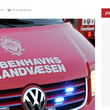
sen
Brandvæsen
JO
ræver at beskyttelseskøretøjer bliver lovpligtige ved arbejde i