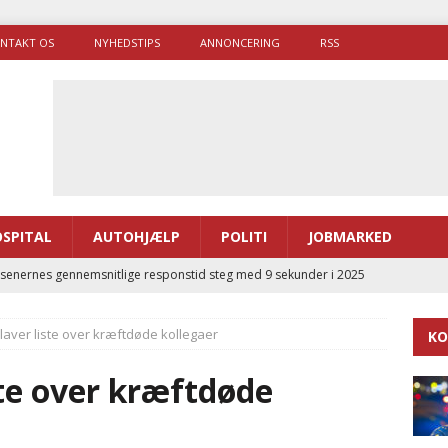
NTAKT OS
NYHEDSTIPS
ANNONCERING
RSS
SPITAL
AUTOHJÆLP
POLITI
JOBMARKED
enernes gennemsnitlige responstid steg med 9 sekunder i 2025
laver liste over kræftdøde kollegaer
KO
 Udløb af sygetransporttilladelser kan sende 400.000 kørsler over
ITAL
ste over kræftdøde
ance og el-sygetransportvogn til Samsø
PRÆHOSPITAL
enerne brugte lidt længere tid på at komme af sted i 2025