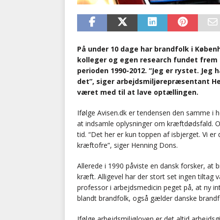
På under 10 dage har brandfolk i Køben
kolleger og egen research fundet frem t
perioden 1990-2012. “Jeg er rystet. Jeg h
det”, siger arbejdsmiljørepræsentant 
været med til at lave optællingen.
Ifølge Avisen.dk er tendensen den samme i he
at indsamle oplysninger om kræftdødsfald. O
tid. “Det her er kun toppen af isbjerget. Vi e
kræftofre”, siger Henning Dons.
Allerede i 1990 påviste en dansk forsker, at 
kræft. Alligevel har der stort set ingen tilt
professor i arbejdsmedicin peget på, at ny i
blandt brandfolk, også gælder danske brandf
Ifølge arbejdsmiljøloven er det altid arbejdsg