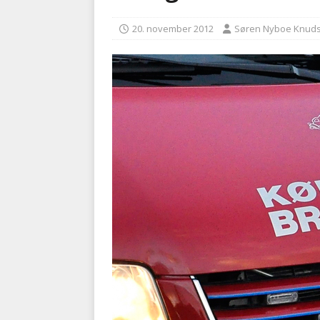
BRANDVÆSEN
20. november 2012
Søren Nyboe Knud
[ 7. august 2026 ]
Branche k
nødsporet
AUTOHJÆLP