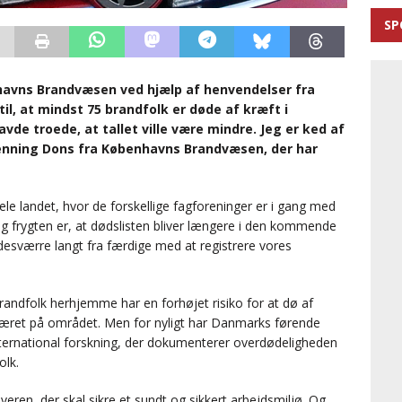
SP
havns Brandvæsen ved hjælp af henvendelser fra
il, at mindst 75 brandfolk er døde af kræft i
avde troede, at tallet ville være mindre. Jeg er ked af
Henning Dons fra Københavns Brandvæsen, der har
le landet, hvor de forskellige fagforeninger er i gang med
g frygten er, at dødslisten bliver længere i den kommende
r desværre langt fra færdige med at registrere vores
brandfolk herhjemme har en forhøjet risiko for at dø af
ag været på området. Men for nyligt har Danmarks førende
nternational forskning, der dokumenterer overdødeligheden
olk.
iveren, der skal sikre et sundt og sikkert arbejdsmiljø. Og