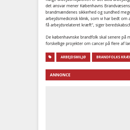
det ansvar mener Københavns Brandvæsens be
brandmændenes sikkerhed og sundhed meget al
arbejdsmedicinsk klinik, som vi har bedt om 
få arbejdsrelateret kræft”, siger beredskabsc
De københavnske brandfolk skal senere på
forskellige projekter om cancer på flere af l
ARBEJDSMILJØ
BRANDFOLKS KRÆF
ANNONCE