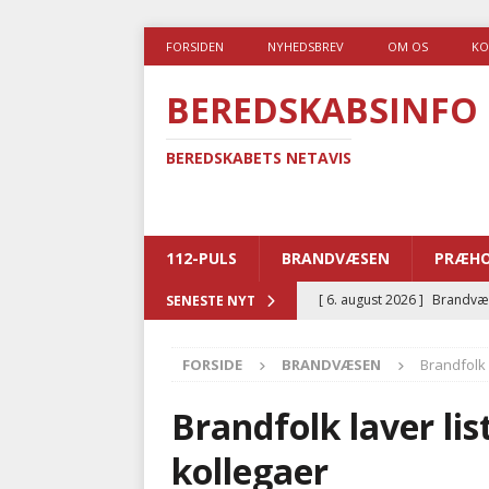
FORSIDEN
NYHEDSBREV
OM OS
KO
BEREDSKABSINFO
BEREDSKABETS NETAVIS
112-PULS
BRANDVÆSEN
PRÆHO
[ 6. august 2026 ]
Brandvæs
SENESTE NYT
BRANDVÆSEN
FORSIDE
BRANDVÆSEN
Brandfolk 
[ 5. august 2026 ]
Advarer:
i det offentlige
PRÆHOSP
Brandfolk laver li
[ 5. august 2026 ]
Ny ambul
kollegaer
[ 4. august 2026 ]
Brandvæs