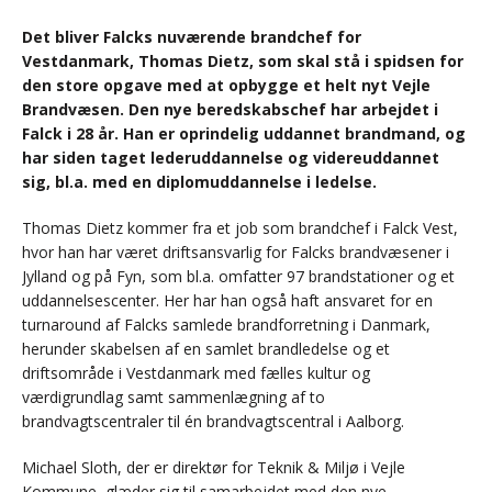
Det bliver Falcks nuværende brandchef for
Vestdanmark, Thomas Dietz, som skal stå i spidsen for
den store opgave med at opbygge et helt nyt Vejle
Brandvæsen. Den nye beredskabschef har arbejdet i
Falck i 28 år. Han er oprindelig uddannet brandmand, og
har siden taget lederuddannelse og videreuddannet
sig, bl.a. med en diplomuddannelse i ledelse.
Thomas Dietz kommer fra et job som brandchef i Falck Vest,
hvor han har været driftsansvarlig for Falcks brandvæsener i
Jylland og på Fyn, som bl.a. omfatter 97 brandstationer og et
uddannelsescenter. Her har han også haft ansvaret for en
turnaround af Falcks samlede brandforretning i Danmark,
herunder skabelsen af en samlet brandledelse og et
driftsområde i Vestdanmark med fælles kultur og
værdigrundlag samt sammenlægning af to
brandvagtscentraler til én brandvagtscentral i Aalborg.
Michael Sloth, der er direktør for Teknik & Miljø i Vejle
Kommune, glæder sig til samarbejdet med den nye