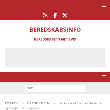
BEREDSKABSINFO
BEREDSKABETS NETAVIS
FORSIDE
BRANDVÆSEN
Falck-brandchef skal lede det
nye Vejle Brandvæsen