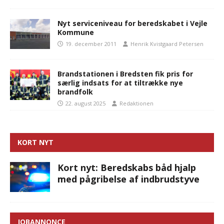
Nyt serviceniveau for beredskabet i Vejle
Kommune
19. december 2011
Henrik Kvistgaard Petersen
Brandstationen i Bredsten fik pris for
særlig indsats for at tiltrække nye
brandfolk
22. august 2025
Redaktionen
KORT NYT
Kort nyt: Beredskabs båd hjalp
med pågribelse af indbrudstyve
JOBANNONCE