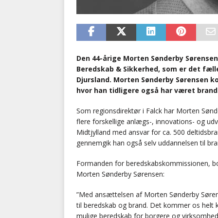
Den 44-årige Morten Sønderby Sørensen b
Beredskab & Sikkerhed, som er det fæl
Djursland. Morten Sønderby Sørensen kom
hvor han tidligere også har været brand
Som regionsdirektør i Falck har Morten Sønd
flere forskellige anlægs-, innovations- og udv
Midtjylland med ansvar for ca. 500 deltidsbra
gennemgik han også selv uddannelsen til br
Formanden for beredskabskommissionen, borg
Morten Sønderby Sørensen:
”Med ansættelsen af Morten Sønderby Sørens
til beredskab og brand. Det kommer os helt kl
mulige beredskab for borgere og virksomheder