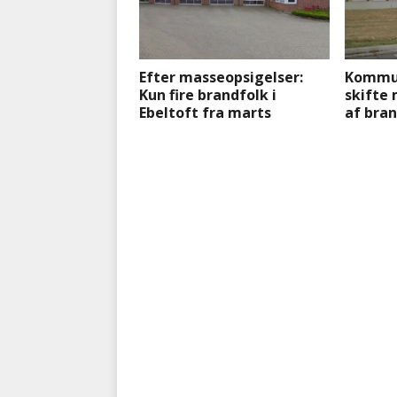
Efter masseopsigelser:
Kommun
Kun fire brandfolk i
skifte
Ebeltoft fra marts
af bra