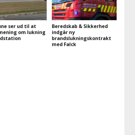
e ser ud til at
Beredskab & Sikkerhed
 mening om lukning
indgår ny
ndstation
brandslukningskontrakt
med Falck