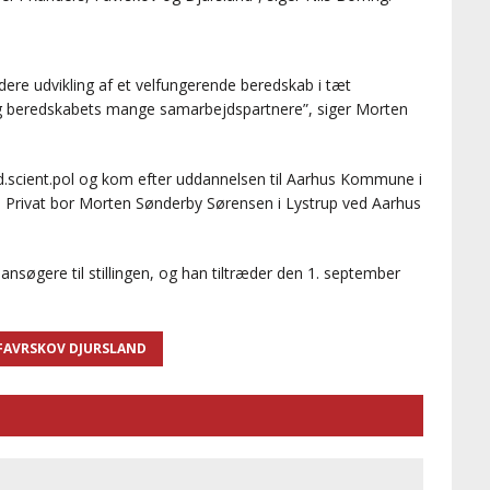
idere udvikling af et velfungerende beredskab i tæt
g beredskabets mange samarbejdspartnere”, siger Morten
scient.pol og kom efter uddannelsen til Aarhus Kommune i
k. Privat bor Morten Sønderby Sørensen i Lystrup ved Aarhus
nsøgere til stillingen, og han tiltræder den 1. september
 FAVRSKOV DJURSLAND