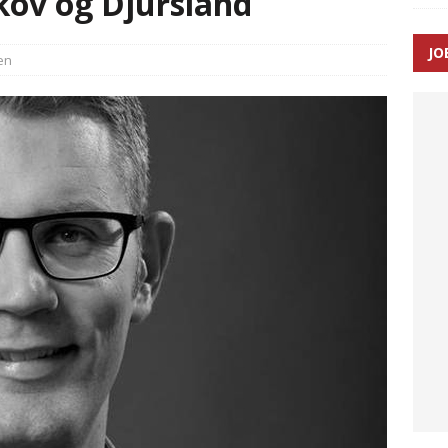
kov og Djursland
ance og el-sygetransportvogn til Samsø
PRÆHOSPITAL
JO
en
n: Tilbud på patienttransport kunne ikke ændres efter
TAL