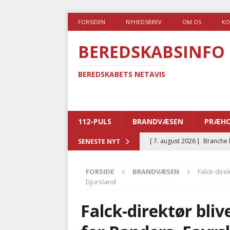
FORSIDEN
NYHEDSBREV
OM OS
KO
BEREDSKABSINFO
BEREDSKABETS NETAVIS
112-PULS
BRANDVÆSEN
PRÆHO
[ 7. august 2026 ]
Branche k
SENESTE NYT
nødsporet
AUTOHJÆLP
FORSIDE
BRANDVÆSEN
Falck-dire
[ 6. august 2026 ]
Brandvæs
Djursland
BRANDVÆSEN
Falck-direktør bli
[ 5. august 2026 ]
Advarer:
i det offentlige
PRÆHOSP