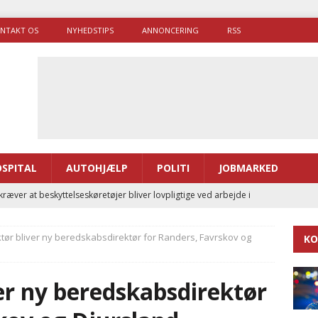
NTAKT OS
NYHEDSTIPS
ANNONCERING
RSS
SPITAL
AUTOHJÆLP
POLITI
JOBMARKED
ræver at beskyttelseskøretøjer bliver lovpligtige ved arbejde i
ktør bliver ny beredskabsdirektør for Randers, Favrskov og
KO
enernes gennemsnitlige responstid steg med 9 sekunder i 2025
ver ny beredskabsdirektør
 Udløb af sygetransporttilladelser kan sende 400.000 kørsler over
ITAL