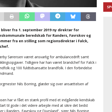
SP
liver fra 1. september 2019 ny direktør for
leskommunale beredskab for Randers, Favrskov og
mer fra en stilling som regionsdirektør i Falck,
chef.
erby Sørensen været ansvarlig for ambulancedrift samt
iklingsopgaver. Tidligere har han været brandchef for Falck i
ndfolk og 100 fuldtidsansatte brandfolk. I den forbindelse
andmand.
mester Nils Borring, glæder sig over ansættelsen af
en har vi fået en stærk profil med et indgående kendskab
art til gode i det videre arbejde med at sikre det bedst
 i Randers, Favrskov og Djursland”, siger Nils Borring.