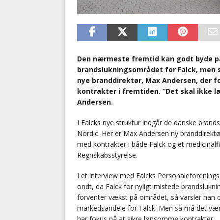
Den nærmeste fremtid kan godt byde på
brandslukningsområdet for Falck, men s
nye branddirektør, Max Andersen, der fo
kontrakter i fremtiden. ”Det skal ikke 
Andersen.
I Falcks nye struktur indgår de danske brands
Nordic. Her er Max Andersen ny branddirektør
med kontrakter i både Falck og et medicinalf
Regnskabsstyrelse.
I et interview med Falcks Personaleforenings 
ondt, da Falck for nyligt mistede brandsluk
forventer vækst på området, så varsler han 
markedsandele for Falck. Men så må det vær
har fokus på at sikre lønsomme kontrakter.