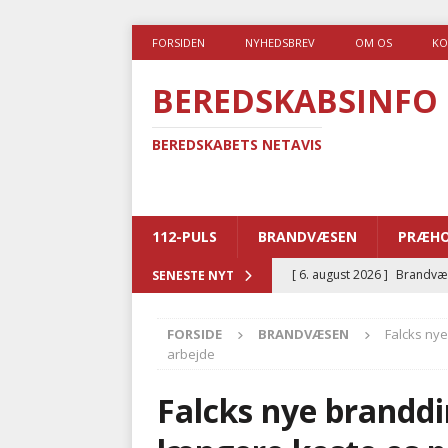
FORSIDEN
NYHEDSBREV
OM OS
KO
BEREDSKABSINFO
BEREDSKABETS NETAVIS
112-PULS
BRANDVÆSEN
PRÆHO
[ 6. august 2026 ]
Brandvæs
SENESTE NYT
BRANDVÆSEN
FORSIDE
BRANDVÆSEN
Falcks nye
[ 5. august 2026 ]
Advarer:
arbejde
i det offentlige
PRÆHOSP
Falcks nye branddi
[ 5. august 2026 ]
Ny ambul
[ 4. august 2026 ]
Brandvæs