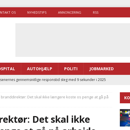
NTAKT OS
NYHEDSTIPS
ANNONCERING
RSS
SPITAL
AUTOHJÆLP
POLITI
JOBMARKED
enernes gennemsnitlige responstid steg med 9 sekunder i 2025
 branddirektør: Det skal ikke længere koste os penge at gå på
KO
 Udløb af sygetransporttilladelser kan sende 400.000 kørsler over
ITAL
rektør: Det skal ikke
ance og el-sygetransportvogn til Samsø
PRÆHOSPITAL
enerne brugte lidt længere tid på at komme af sted i 2025