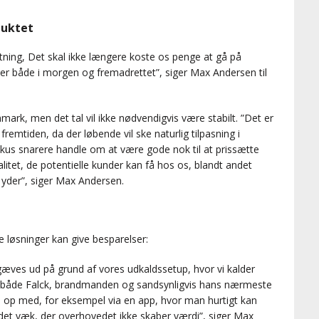
duktet
ning, Det skal ikke længere koste os penge at gå på
her både i morgen og fremadrettet”, siger Max Andersen til
mark, men det tal vil ikke nødvendigvis være stabilt. ”Det er
remtiden, da der løbende vil ske naturlig tilpasning i
okus snarere handle om at være gode nok til at prissætte
et, de potentielle kunder kan få hos os, blandt andet
yder”, siger Max Andersen.
 løsninger kan give besparelser:
æves ud på grund af vores udkaldssetup, hvor vi kalder
 for både Falck, brandmanden og sandsynligvis hans nærmeste
e op med, for eksempel via en app, hvor man hurtigt kan
e det væk, der overhovedet ikke skaber værdi”, siger Max