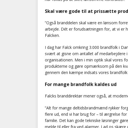
Skal være gode til at prissætte pro
”Også branddelen skal være en lønsom forret
arbejde. Dét er forudsætningen for, at vi er 
Falcken.
I dag har Falck omkring 3.000 brandfolk i Dan
svært at gisne om antallet af medarbejdere i f
organisationen. Men i min optik skal vores f
produkterne og gøre opmærksom på den kvalit
gennem den kæmpe indsats vores brandfolk 
For mange brandfolk kaldes ud
Falcks branddirektør mener også, at moderne
”Alt for mange deltidsbrandmænd rykker forg
flere ud, end vi har brug for – til ærgrelse
familie. Det kan gode tekniske løsninger gør
melde til eller fra ved alarmer. Lad os skær