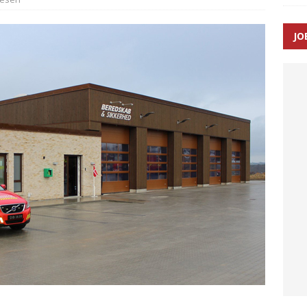
JO
ræver at beskyttelseskøretøjer bliver lovpligtige ved arbejde i