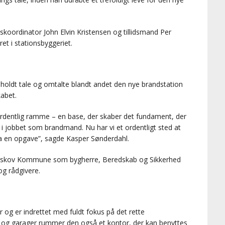
nskoordinator John Elvin Kristensen og tillidsmand Per
et i stationsbyggeriet.
oldt tale og omtalte blandt andet den nye brandstation
abet.
 ordentlig ramme – en base, der skaber det fundament, der
 i jobbet som brandmand. Nu har vi et ordentligt sted at
a en opgave”, sagde Kasper Sønderdahl.
vrskov Kommune som bygherre, Beredskab og Sikkerhed
og rådgivere.
og er indrettet med fuldt fokus på det rette
r og garager rummer den også et kontor, der kan benyttes