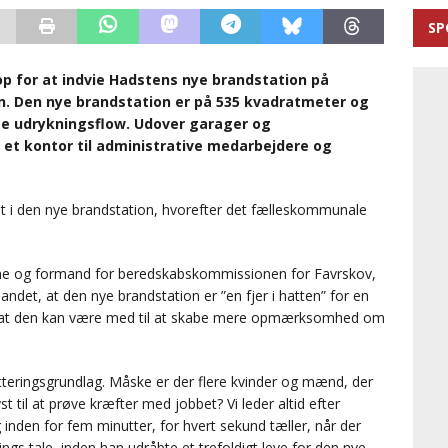
SP
p for at indvie Hadstens nye brandstation på
en. Den nye brandstation er på 535 kvadratmeter og
tte udrykningsflow. Udover garager og
et kontor til administrative medarbejdere og
t i den nye brandstation, hvorefter det fælleskommunale
ne og formand for beredskabskommissionen for Favrskov,
andet, at den nye brandstation er ”en fjer i hatten” for en
 at den kan være med til at skabe mere opmærksomhed om
tteringsgrundlag. Måske er der flere kvinder og mænd, der
st til at prøve kræfter med jobbet? Vi leder altid efter
 inden for fem minutter, for hvert sekund tæller, når der
rings tale, inden han udråbte et trefoldigt leve for den nye