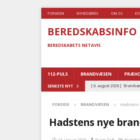
FORSIDEN
NYHEDSBREV
OM OS
KO
BEREDSKABSINFO
BEREDSKABETS NETAVIS
112-PULS
BRANDVÆSEN
PRÆHO
[ 6. august 2026 ]
Brandvæs
SENESTE NYT
BRANDVÆSEN
FORSIDE
BRANDVÆSEN
Hadstens 
[ 5. august 2026 ]
Advarer:
i det offentlige
PRÆHOSP
Hadstens nye brand
[ 5. august 2026 ]
Ny ambul
[ 4. august 2026 ]
Brandvæs
14. januar 2019
Frank Toft
Brandv