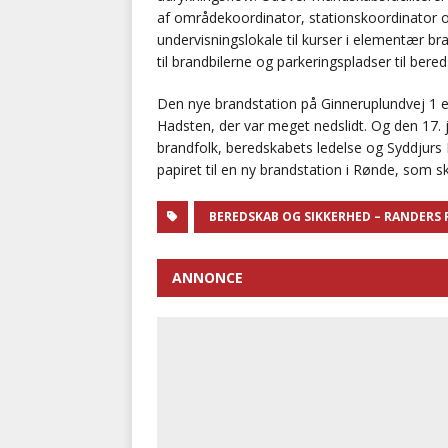
af områdekoordinator, stationskoordinator o
undervisningslokale til kurser i elementær 
til brandbilerne og parkeringspladser til bere
Den nye brandstation på Ginneruplundvej 1 e
Hadsten, der var meget nedslidt. Og den 17.
brandfolk, beredskabets ledelse og Syddjur
papiret til en ny brandstation i Rønde, som sk
BEREDSKAB OG SIKKERHED – RANDERS
ANNONCE