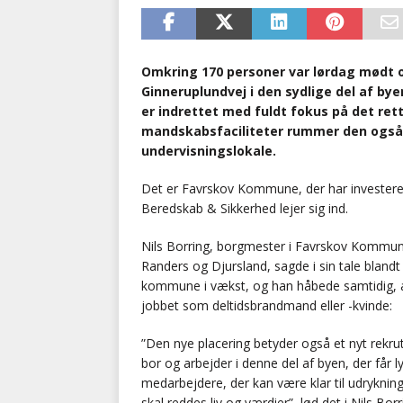
Omkring 170 personer var lørdag mødt o
Ginneruplundvej i den sydlige del af by
er indrettet med fuldt fokus på det re
mandskabsfaciliteter rummer den også 
undervisningslokale.
Det er Favrskov Kommune, der har investere
Beredskab & Sikkerhed lejer sig ind.
Nils Borring, borgmester i Favrskov Kommu
Randers og Djursland, sagde i sin tale blandt 
kommune i vækst, og han håbede samtidig,
jobbet som deltidsbrandmand eller -kvinde:
”Den nye placering betyder også et nyt rekru
bor og arbejder i denne del af byen, der får ly
medarbejdere, der kan være klar til udrykning
skal reddes liv og værdier”, lød det i Nils Bor