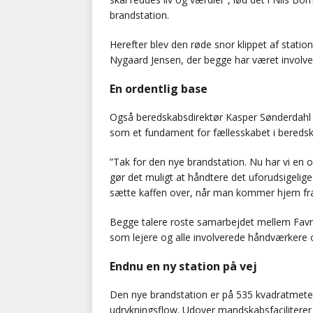
brandstation.
Herefter blev den røde snor klippet af statio
Nygaard Jensen, der begge har været involver
En ordentlig base
Også beredskabsdirektør Kasper Sønderdahl h
som et fundament for fællesskabet i beredsk
”Tak for den nye brandstation. Nu har vi en
gør det muligt at håndtere det uforudsigelige
sætte kaffen over, når man kommer hjem fr
Begge talere roste samarbejdet mellem Fa
som lejere og alle involverede håndværkere 
Endnu en ny station på vej
Den nye brandstation er på 535 kvadratmeter 
udrykningsflow. Udover mandskabsfacilitere