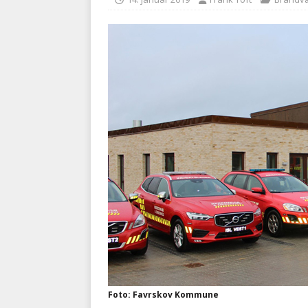
BRANDVÆSEN
[ 7. august 2026 ]
Branche k
nødsporet
AUTOHJÆLP
Foto: Favrskov Kommune