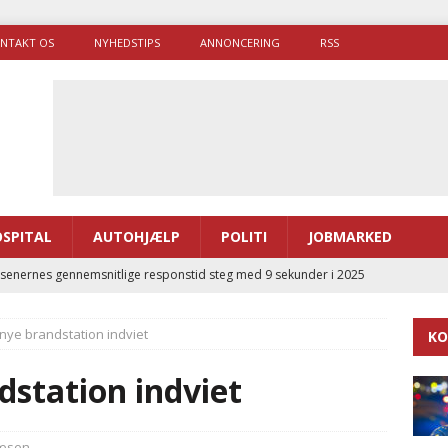
NTAKT OS
NYHEDSTIPS
ANNONCERING
RSS
SPITAL
AUTOHJÆLP
POLITI
JOBMARKED
enernes gennemsnitlige responstid steg med 9 sekunder i 2025
nye brandstation indviet
KO
 Udløb af sygetransporttilladelser kan sende 400.000 kørsler over
ITAL
station indviet
ance og el-sygetransportvogn til Samsø
PRÆHOSPITAL
enerne brugte lidt længere tid på at komme af sted i 2025
æsen