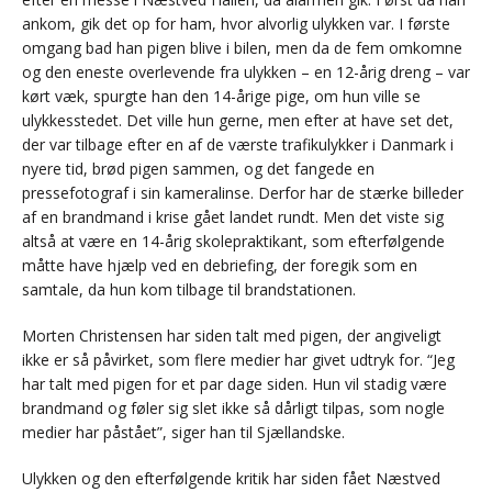
ankom, gik det op for ham, hvor alvorlig ulykken var. I første
omgang bad han pigen blive i bilen, men da de fem omkomne
og den eneste overlevende fra ulykken – en 12-årig dreng – var
kørt væk, spurgte han den 14-årige pige, om hun ville se
ulykkesstedet. Det ville hun gerne, men efter at have set det,
der var tilbage efter en af de værste trafikulykker i Danmark i
nyere tid, brød pigen sammen, og det fangede en
pressefotograf i sin kameralinse. Derfor har de stærke billeder
af en brandmand i krise gået landet rundt. Men det viste sig
altså at være en 14-årig skolepraktikant, som efterfølgende
måtte have hjælp ved en debriefing, der foregik som en
samtale, da hun kom tilbage til brandstationen.
Morten Christensen har siden talt med pigen, der angiveligt
ikke er så påvirket, som flere medier har givet udtryk for. “Jeg
har talt med pigen for et par dage siden. Hun vil stadig være
brandmand og føler sig slet ikke så dårligt tilpas, som nogle
medier har påstået”, siger han til Sjællandske.
Ulykken og den efterfølgende kritik har siden fået Næstved