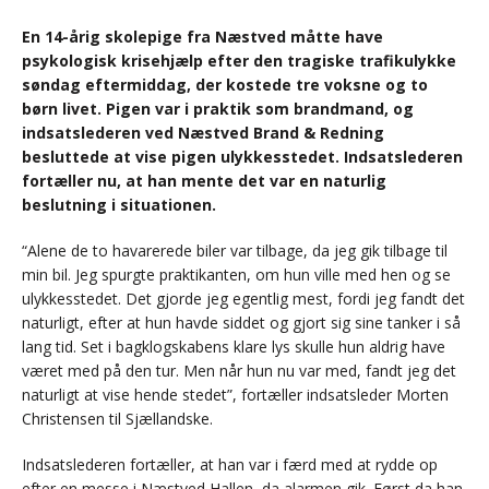
En 14-årig skolepige fra Næstved måtte have
psykologisk krisehjælp efter den tragiske trafikulykke
søndag eftermiddag, der kostede tre voksne og to
børn livet. Pigen var i praktik som brandmand, og
indsatslederen ved Næstved Brand & Redning
besluttede at vise pigen ulykkesstedet. Indsatslederen
fortæller nu, at han mente det var en naturlig
beslutning i situationen.
“Alene de to havarerede biler var tilbage, da jeg gik tilbage til
min bil. Jeg spurgte praktikanten, om hun ville med hen og se
ulykkesstedet. Det gjorde jeg egentlig mest, fordi jeg fandt det
naturligt, efter at hun havde siddet og gjort sig sine tanker i så
lang tid. Set i bagklogskabens klare lys skulle hun aldrig have
været med på den tur. Men når hun nu var med, fandt jeg det
naturligt at vise hende stedet”, fortæller indsatsleder Morten
Christensen til Sjællandske.
Indsatslederen fortæller, at han var i færd med at rydde op
efter en messe i Næstved Hallen, da alarmen gik. Først da han