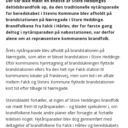
Der var ikke mødt en eneste af Store Heddinges
deltidsbrandfolk op, da den traditionelle nytårsparade
for beredskabet i Stevns Kommune blev afholdt på
brandstationen på Nørregade i Store Heddinge.
Brandfolkene fra Falck i Hårlev, der for første gang
deltog i nytårsparaden på nabostationen, var derfor
alene om at repræsentere kommunens brandfolk.
Årets nytårsparade blev afholdt på brandstationen på
Nørregade, som atter er blevet brandstation i Store Heddinge.
Efter kommunens hjemtagning af brandslukningen flyttede
brandstationen ellers fra den helt nye Falck-station til
kommunens lokaler på Frøslevvej, men som led i en aftale
mellem Falck og Stevns Kommune flyttede brandstationen
kort tid efter tilbage til Nørregade.
Stevnsbladet fortæller, at ingen af Store Heddinges brandfolk
var mødt frem til nytårsparaden – og bladet spekulerer i, om
brandfolkene havde andre planer eller forsøgte at fortælle
ledelsen noget. Nytårsparaden blev dog gennemført med
deltagelse af brandfolkene fra Falck i Hårlev og beredskabets