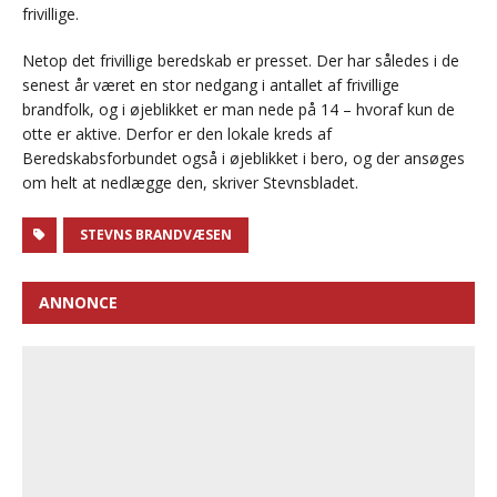
frivillige.
Netop det frivillige beredskab er presset. Der har således i de
senest år været en stor nedgang i antallet af frivillige
brandfolk, og i øjeblikket er man nede på 14 – hvoraf kun de
otte er aktive. Derfor er den lokale kreds af
Beredskabsforbundet også i øjeblikket i bero, og der ansøges
om helt at nedlægge den, skriver Stevnsbladet.
STEVNS BRANDVÆSEN
ANNONCE