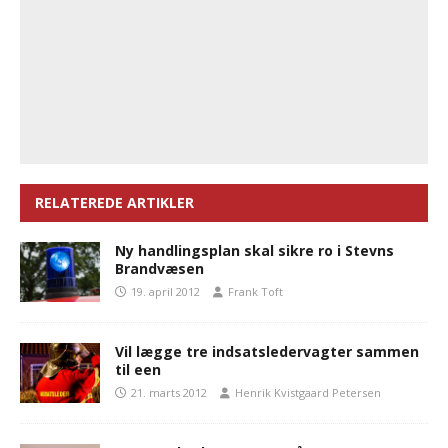
RELATEREDE ARTIKLER
Ny handlingsplan skal sikre ro i Stevns
Brandvæsen
19. april 2012
Frank Toft
Vil lægge tre indsatsledervagter sammen
til een
21. marts 2012
Henrik Kvistgaard Petersen