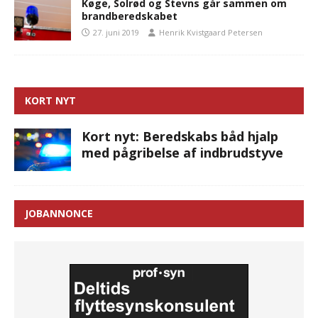
Køge, Solrød og Stevns går sammen om
brandberedskabet
27. juni 2019
Henrik Kvistgaard Petersen
KORT NYT
Kort nyt: Beredskabs båd hjalp
med pågribelse af indbrudstyve
JOBANNONCE