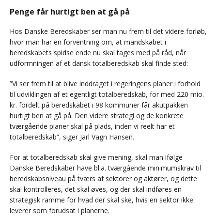
Penge får hurtigt ben at gå på
Hos Danske Beredskaber ser man nu frem til det videre forløb,
hvor man har en forventning om, at mandskabet i
beredskabets spidse ende nu skal tages med på råd, når
udformningen af et dansk totalberedskab skal finde sted:
”Vi ser frem til at blive inddraget i regeringens planer i forhold
til udviklingen af et egentligt totalberedskab, for med 220 mio.
kr. fordelt på beredskabet i 98 kommuner får akutpakken
hurtigt ben at gå på. Den videre strategi og de konkrete
tværgående planer skal på plads, inden vi reelt har et
totalberedskab”, siger Jarl Vagn Hansen.
For at totalberedskab skal give mening, skal man ifølge
Danske Beredskaber have bl.a. tværgående minimumskrav til
beredskabsniveau på tværs af sektorer og aktører, og dette
skal kontrolleres, det skal øves, og der skal indføres en
strategisk ramme for hvad der skal ske, hvis en sektor ikke
leverer som forudsat i planerne.