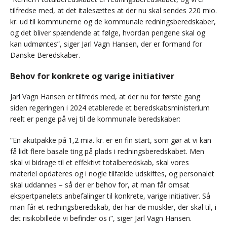
tilfredse med, at det italesættes at der nu skal sendes 220 mio.
kr. ud til kommunerne og de kommunale redningsberedskaber,
og det bliver spændende at følge, hvordan pengene skal og
kan udmøntes”, siger Jarl Vagn Hansen, der er formand for
Danske Beredskaber.
Behov for konkrete og varige initiativer
Jarl Vagn Hansen er tilfreds med, at der nu for første gang
siden regeringen i 2024 etablerede et beredskabsministerium
reelt er penge på vej til de kommunale beredskaber:
”En akutpakke på 1,2 mia. kr. er en fin start, som gør at vi kan
få lidt flere basale ting på plads i redningsberedskabet. Men
skal vi bidrage til et effektivt totalberedskab, skal vores
materiel opdateres og i nogle tilfælde udskiftes, og personalet
skal uddannes – så der er behov for, at man får omsat
ekspertpanelets anbefalinger til konkrete, varige initiativer. Så
man får et redningsberedskab, der har de muskler, der skal til, i
det risikobillede vi befinder os i”, siger Jarl Vagn Hansen.