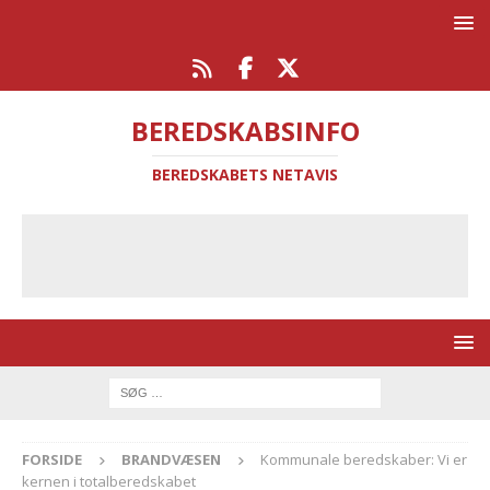
BEREDSKABSINFO
BEREDSKABETS NETAVIS
FORSIDE
BRANDVÆSEN
Kommunale beredskaber: Vi er
kernen i totalberedskabet