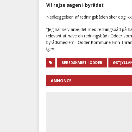
Vil rejse sagen i byrådet
Nedlæggelsen af redningsbåden sker dog ikke
”Jeg har selv arbejdet med redningsbåd på have
relevant at have en redningsbåd i Odder som 
byrådsmedlem i Odder Kommune Finn Thranum (
igen.
BEREDSKABET I ODDER
ØSTJYLLA
ANNONCE