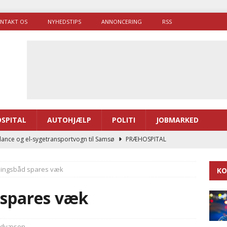
NTAKT OS
NYHEDSTIPS
ANNONCERING
RSS
SPITAL
AUTOHJÆLP
POLITI
JOBMARKED
enerne brugte lidt længere tid på at komme af sted i 2025
ningsbåd spares væk
KO
g politiuddannelse skal ruste betjentene til mere kompleks
 spares væk
ne driver flere brandstationer, mens Falcks andel fortsætter
SEN
ndvæsen