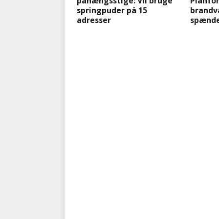
påhængsstige: Vil bruge
Planfor
springpuder på 15
brandv
adresser
spænde