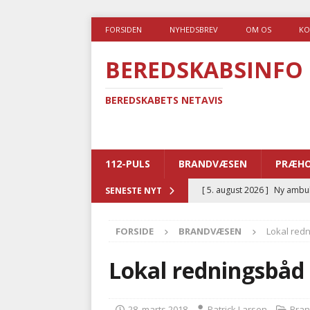
FORSIDEN
NYHEDSBREV
OM OS
KO
BEREDSKABSINFO
BEREDSKABETS NETAVIS
112-PULS
BRANDVÆSEN
PRÆHO
[ 4. august 2026 ]
Brandvæs
SENESTE NYT
BRANDVÆSEN
FORSIDE
BRANDVÆSEN
Lokal red
[ 4. august 2026 ]
Ny treåri
kriminalitet
POLITI
Lokal redningsbåd
[ 3. august 2026 ]
Kommuner
med at falde
BRANDVÆ
28. marts 2018
Patrick Larsen
Bra