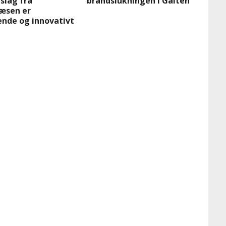
slag fra
brandslukningen i Galten
æsen er
nde og innovativt