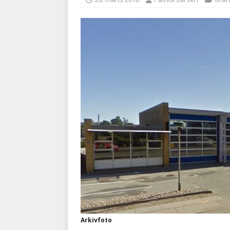
[ 5. august 2026 ]
Advarer:
i det offentlige
PRÆHOSP
[ 5. august 2026 ]
Ny ambul
Arkivfoto