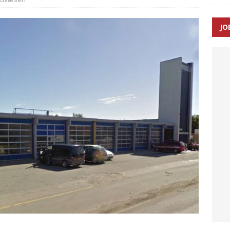
 Udløb af sygetransporttilladelser kan sende 400.000 kørsler over
JO
ITAL
ance og el-sygetransportvogn til Samsø
PRÆHOSPITAL