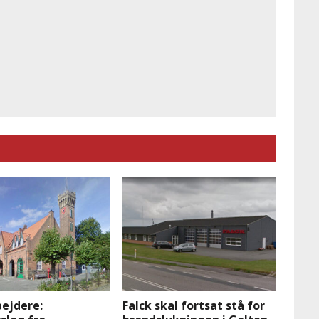
ejdere:
Falck skal fortsat stå for