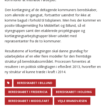
Den kortlægning af de deltagende kommuners beredskaber,
som allerede er igangsat, fortsætter uændret for ikke at
komme bagud i forhold til tidsplanen. Men hvis der kommer en
positiv tilbagemelding fra Middelfart og Billund, så vil
styregruppen samt den etablerede projektgruppe og
kortlægningsarbejdsgrupper bliver udvidet med
repræsentanter fra de to kommuner.
Resultaterne af kortlægningen skal danne grundlag for
udarbejdelse af en eller flere modeller for den fremtidige
struktur på beredskabsområdet. Processen forventes at
resultere i en politisk stillingtagen i efteråret 2013, hvorefter en
ny struktur vil kunne træde i kraft i 2014.
BEREDSKABET I BILLUND
BEREDSKABET I FREDERICIA
BEREDSKABET I KOLDING
BEREDSKABET I MIDDELFART
VEJLE BRANDVÆSEN