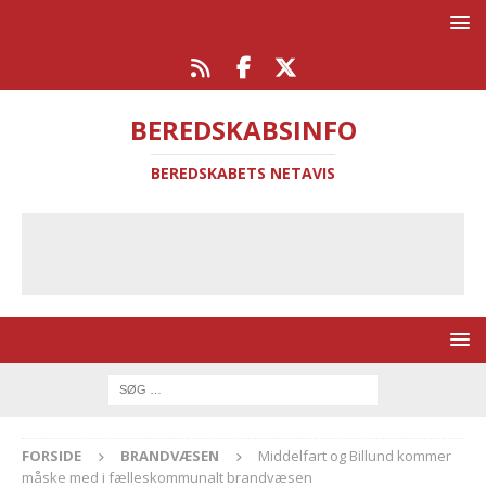
BEREDSKABSINFO
BEREDSKABETS NETAVIS
FORSIDE
BRANDVÆSEN
Middelfart og Billund kommer
måske med i fælleskommunalt brandvæsen