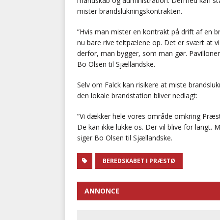
mandskab og administration. Dermed kan stat
mister brandslukningskontrakten.
”Hvis man mister en kontrakt på drift af en 
nu bare rive teltpælene op. Det er svært at vid
derfor, man bygger, som man gør. Pavilloner k
Bo Olsen til Sjællandske.
Selv om Falck kan risikere at miste brandsluk
den lokale brandstation bliver nedlagt:
”Vi dækker hele vores område omkring Præstø
De kan ikke lukke os. Der vil blive for langt.
siger Bo Olsen til Sjællandske.
BEREDSKABET I PRÆSTØ
ANNONCE