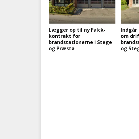
Lægger op til ny Falck-
Indgår 
kontrakt for
om drif
brandstationerne i Stege
brandst
og Præstø
og Ste