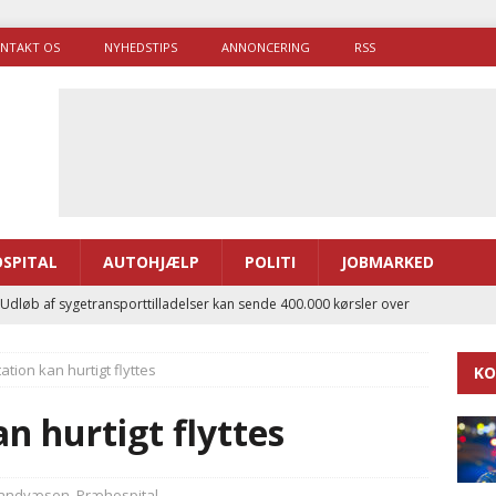
NTAKT OS
NYHEDSTIPS
ANNONCERING
RSS
SPITAL
AUTOHJÆLP
POLITI
JOBMARKED
 Udløb af sygetransporttilladelser kan sende 400.000 kørsler over
ITAL
ation kan hurtigt flyttes
KO
ance og el-sygetransportvogn til Samsø
PRÆHOSPITAL
enerne brugte lidt længere tid på at komme af sted i 2025
n hurtigt flyttes
g politiuddannelse skal ruste betjentene til mere kompleks
andvæsen
,
Præhospital