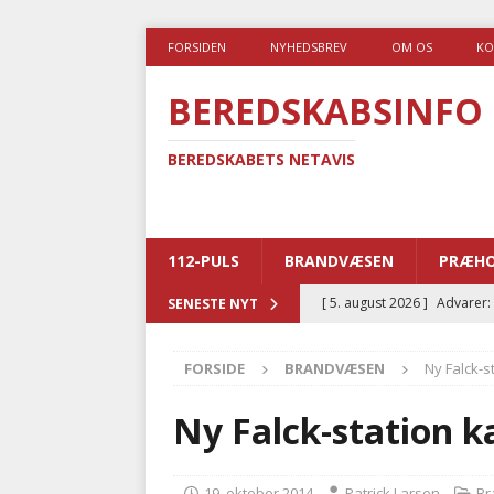
FORSIDEN
NYHEDSBREV
OM OS
KO
BEREDSKABSINFO
BEREDSKABETS NETAVIS
112-PULS
BRANDVÆSEN
PRÆHO
[ 5. august 2026 ]
Advarer:
SENESTE NYT
i det offentlige
PRÆHOSP
FORSIDE
BRANDVÆSEN
Ny Falck-st
[ 5. august 2026 ]
Ny ambul
[ 4. august 2026 ]
Brandvæs
Ny Falck-station ka
BRANDVÆSEN
[ 4. august 2026 ]
Ny treåri
19. oktober 2014
Patrick Larsen
Br