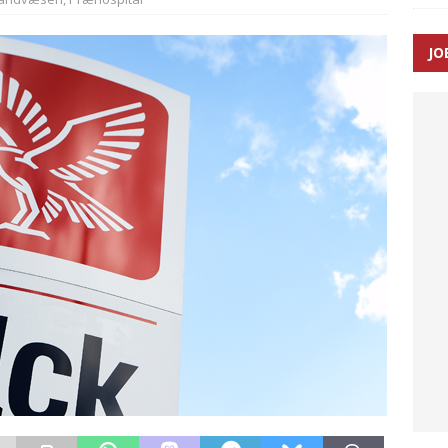
JO
enernes gennemsnitlige responstid steg med 9 sekunder i 2025