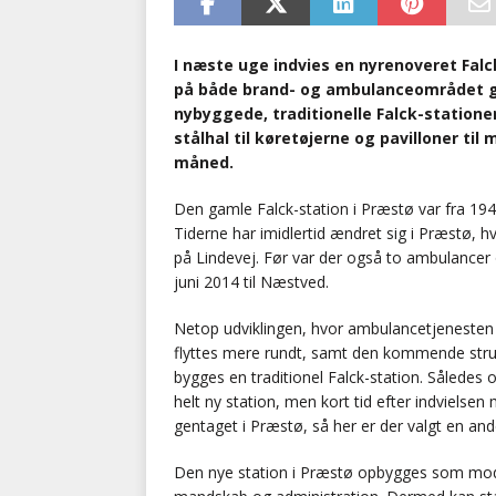
I næste uge indvies en nyrenoveret Falc
på både brand- og ambulanceområdet gør
nybyggede, traditionelle Falck-station
stålhal til køretøjerne og pavilloner t
måned.
Den gamle Falck-station i Præstø var fra 194
Tiderne har imidlertid ændret sig i Præstø, h
på Lindevej. Før var der også to ambulancer
juni 2014 til Næstved.
Netop udviklingen, hvor ambulancetjenesten
flyttes mere rundt, samt den kommende stru
bygges en traditionel Falck-station. Således 
helt ny station, men kort tid efter indvielse
gentaget i Præstø, så her er der valgt en an
Den nye station i Præstø opbygges som module