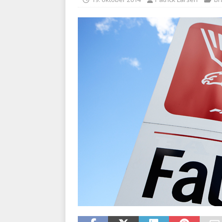
kriminalitet
POLITI
[ 6. august 2026 ]
Brandvæs
BRANDVÆSEN