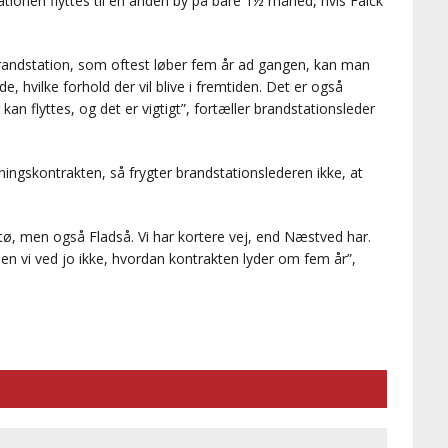
ionen flyttes til en anden by på bare 1½ måned, hvis Falck
brandstation, som oftest løber fem år ad gangen, kan man
e, hvilke forhold der vil blive i fremtiden. Det er også
an flyttes, og det er vigtigt”, fortæller brandstationsleder
ningskontrakten, så frygter brandstationslederen ikke, at
, men også Fladså. Vi har kortere vej, end Næstved har.
 Men vi ved jo ikke, hvordan kontrakten lyder om fem år”,