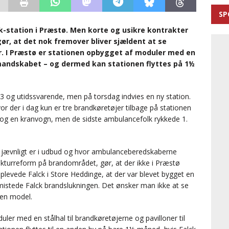
SP
k-station i Præstø. Men korte og usikre kontrakter
, at det nok fremover bliver sjældent at se
er. I Præstø er stationen opbygget af moduler med en
il mandskabet – og dermed kan stationen flyttes på 1½
3 og utidssvarende, men på torsdag indvies en ny station.
vor der i dag kun er tre brandkøretøjer tilbage på stationen
 og en kranvogn, men de sidste ambulancefolk rykkede 1.
 jævnligt er i udbud og hvor ambulanceberedskaberne
kturreform på brandområdet, gør, at der ikke i Præstø
oplevede Falck i Store Heddinge, at der var blevet bygget en
n mistede Falck brandslukningen. Det ønsker man ikke at se
den model.
r med en stålhal til brandkøretøjerne og pavilloner til