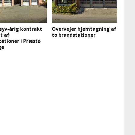
syv-årig kontrakt
Overvejer hjemtagning af
t af
to brandstationer
ationer i Præstø
ge