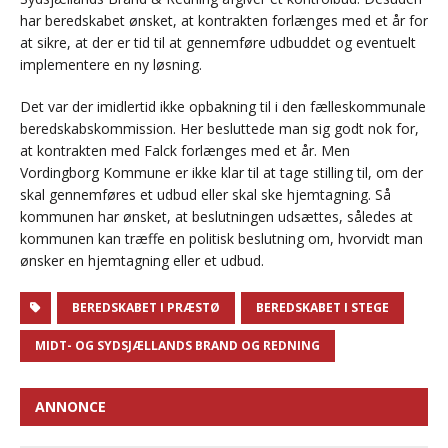
har beredskabet ønsket, at kontrakten forlænges med et år for
at sikre, at der er tid til at gennemføre udbuddet og eventuelt
implementere en ny løsning.
Det var der imidlertid ikke opbakning til i den fælleskommunale
beredskabskommission. Her besluttede man sig godt nok for,
at kontrakten med Falck forlænges med et år. Men
Vordingborg Kommune er ikke klar til at tage stilling til, om der
skal gennemføres et udbud eller skal ske hjemtagning. Så
kommunen har ønsket, at beslutningen udsættes, således at
kommunen kan træffe en politisk beslutning om, hvorvidt man
ønsker en hjemtagning eller et udbud.
BEREDSKABET I PRÆSTØ
BEREDSKABET I STEGE
MIDT- OG SYDSJÆLLANDS BRAND OG REDNING
ANNONCE