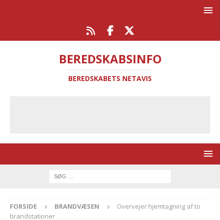
BEREDSKABSINFO
BEREDSKABETS NETAVIS
FORSIDE
BRANDVÆSEN
Overvejer hjemtagning af to
brandstationer