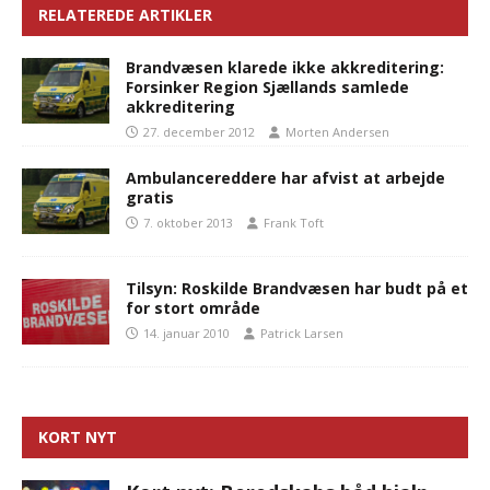
RELATEREDE ARTIKLER
Brandvæsen klarede ikke akkreditering:
Forsinker Region Sjællands samlede
akkreditering
27. december 2012
Morten Andersen
Ambulancereddere har afvist at arbejde
gratis
7. oktober 2013
Frank Toft
Tilsyn: Roskilde Brandvæsen har budt på et
for stort område
14. januar 2010
Patrick Larsen
KORT NYT