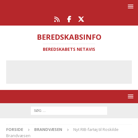
BEREDSKABSINFO
BEREDSKABETS NETAVIS
FORSIDE
BRANDVÆSEN
Nyt RIB-fartøj til Roskilde
Brandvæsen