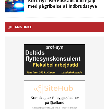
Kort nyt: Beredskabs båd hjalp
med pågribelse af indbrudstyve
JOBANNONCE