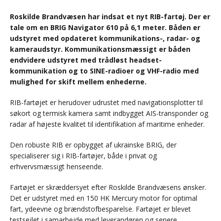
Roskilde Brandvæsen har indsat et nyt RIB-fartøj. Der er
tale om en BRIG Navigator 610 på 6,1 meter. Båden er
udstyret med opdateret kommunikations-, radar- og
kameraudstyr. Kommunikationsmæssigt er båden
endvidere udstyret med trådløst headset-
kommunikation og to SINE-radioer og VHF-radio med
mulighed for skift mellem enhederne.
RIB-fartøjet er herudover udrustet med navigationsplotter til
søkort og termisk kamera samt indbygget AIS-transponder og
radar af højeste kvalitet til identifikation af maritime enheder.
Den robuste RIB er opbygget af ukrainske BRIG, der
specialiserer sig i RIB-fartøjer, både i privat og
erhvervsmæssigt henseende.
Fartøjet er skræddersyet efter Roskilde Brandvæsens ønsker.
Det er udstyret med en 150 HK Mercury motor for optimal
fart, ydeevne og brændstofbesparelse. Fartøjet er blevet
testsejlet i samarbejde med leverandøren og senere