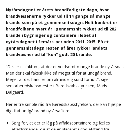
Nytårsdøgnet er årets brandfarligste døgn, hvor
brandvæsenerne rykker ud til 14 gange så mange
brande som på et gennemsnitsdøgn. Helt konkret er
brandfolkene hvert år i gennemsnit rykket ud til 282
brande i bygninger og containere i løbet af
nytårsdøgnet i femårs-perioden 2011-2015. På et
gennemsnitsdøgn resten af året rykker landets
brandvæsner ud til “kun” godt 20 brande.
”Det er et faktum, at der er voldsomt mange brande nytårsnat.
Men der skal faktisk ikke så meget til for at undgå brand.
Meget af det handler om almindelig sund fornuft”, siger
seniorberedskabsmester i Beredskabsstyrelsen, Mads
Dalgaard.
Her er tre simple råd fra Beredskabsstyrelsen, der kan hjælpe
dig til at undgå brand nytårsaften:
Sørg for, at der er låg på affaldscontainere og fælles
affaldsspande, og at de er placeret i god afstand fra