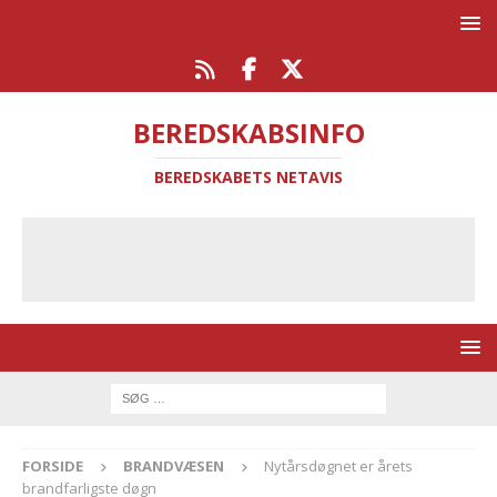
BEREDSKABSINFO
BEREDSKABETS NETAVIS
FORSIDE
BRANDVÆSEN
Nytårsdøgnet er årets
brandfarligste døgn