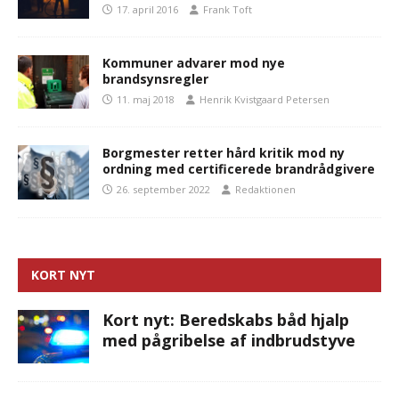
17. april 2016
Frank Toft
Kommuner advarer mod nye
brandsynsregler
11. maj 2018
Henrik Kvistgaard Petersen
Borgmester retter hård kritik mod ny
ordning med certificerede brandrådgivere
26. september 2022
Redaktionen
KORT NYT
Kort nyt: Beredskabs båd hjalp
med pågribelse af indbrudstyve