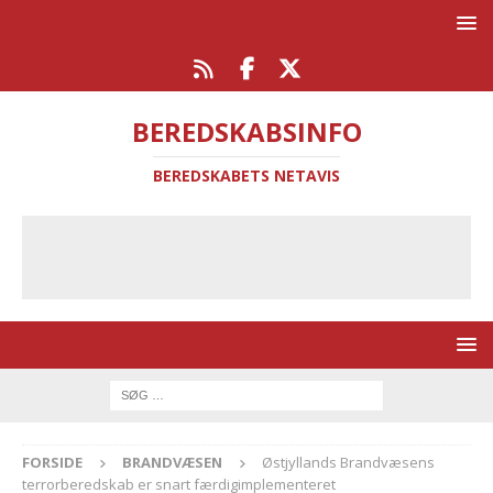
BEREDSKABSINFO
BEREDSKABETS NETAVIS
FORSIDE
BRANDVÆSEN
Østjyllands Brandvæsens
terrorberedskab er snart færdigimplementeret