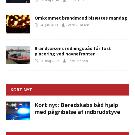
Omkommet brandmand bisættes mandag
24. juli 2018
Patrick Larsen
Brandvæsens redningsbåd får fast
placering ved havnefronten
21. maj 2022
Redaktionen
KORT NYT
Kort nyt: Beredskabs båd hjalp
med pågribelse af indbrudstyve