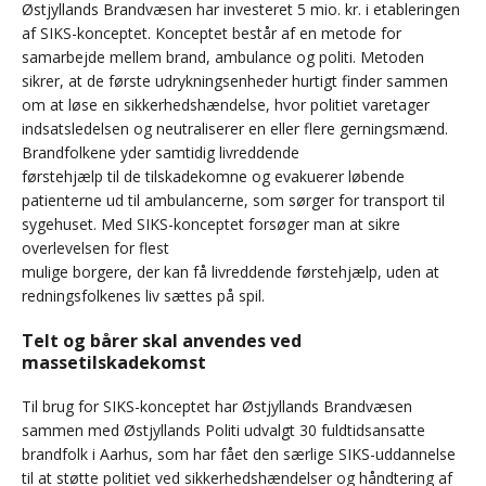
Østjyllands Brandvæsen har investeret 5 mio. kr. i etableringen
af SIKS-konceptet. Konceptet består af en metode for
samarbejde mellem brand, ambulance og politi. Metoden
sikrer, at de første udrykningsenheder hurtigt finder sammen
om at løse en sikkerhedshændelse, hvor politiet varetager
indsatsledelsen og neutraliserer en eller flere gerningsmænd.
Brandfolkene yder samtidig livreddende
førstehjælp til de tilskadekomne og evakuerer løbende
patienterne ud til ambulancerne, som sørger for transport til
sygehuset. Med SIKS-konceptet forsøger man at sikre
overlevelsen for flest
mulige borgere, der kan få livreddende førstehjælp, uden at
redningsfolkenes liv sættes på spil.
Telt og bårer skal anvendes ved
massetilskadekomst
Til brug for SIKS-konceptet har Østjyllands Brandvæsen
sammen med Østjyllands Politi udvalgt 30 fuldtidsansatte
brandfolk i Aarhus, som har fået den særlige SIKS-uddannelse
til at støtte politiet ved sikkerhedshændelser og håndtering af