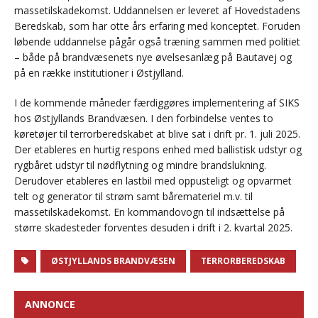
massetilskadekomst. Uddannelsen er leveret af Hovedstadens
Beredskab, som har otte års erfaring med konceptet. Foruden
løbende uddannelse pågår også træning sammen med politiet
– både på brandvæsenets nye øvelsesanlæg på Bautavej og
på en række institutioner i Østjylland.
I de kommende måneder færdiggøres implementering af SIKS
hos Østjyllands Brandvæsen. I den forbindelse ventes to
køretøjer til terrorberedskabet at blive sat i drift pr. 1. juli 2025.
Der etableres en hurtig respons enhed med ballistisk udstyr og
rygbåret udstyr til nødflytning og mindre brandslukning.
Derudover etableres en lastbil med oppusteligt og opvarmet
telt og generator til strøm samt båremateriel m.v. til
massetilskadekomst. En kommandovogn til indsættelse på
større skadesteder forventes desuden i drift i 2. kvartal 2025.
ØSTJYLLANDS BRANDVÆSEN
TERRORBEREDSKAB
ANNONCE