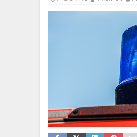
BRANDVÆSEN
[ 7. august 2026 ]
Branche k
nødsporet
AUTOHJÆLP