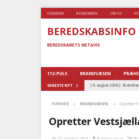
FORSIDEN
NYHEDSBREV
OM OS
KO
BEREDSKABSINFO
BEREDSKABETS NETAVIS
112-PULS
BRANDVÆSEN
PRÆHO
[ 6. august 2026 ]
Brandvæs
SENESTE NYT
BRANDVÆSEN
FORSIDE
BRANDVÆSEN
Opretter V
[ 5. august 2026 ]
Advarer:
i det offentlige
PRÆHOSP
Opretter Vestsjæll
[ 5. august 2026 ]
Ny ambul
[ 4. august 2026 ]
Brandvæs
27. oktober 2014
Patrick Larsen
Br