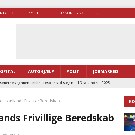
NTAKT OS
NYHEDSTIPS
ANNONCERING
RSS
SPITAL
AUTOHJÆLP
POLITI
JOBMARKED
enernes gennemsnitlige responstid steg med 9 sekunder i 2025
estsjællands Frivillige Beredskab
KO
 Udløb af sygetransporttilladelser kan sende 400.000 kørsler over
ITAL
ands Frivillige Beredskab
ance og el-sygetransportvogn til Samsø
PRÆHOSPITAL
enerne brugte lidt længere tid på at komme af sted i 2025
andvæsen