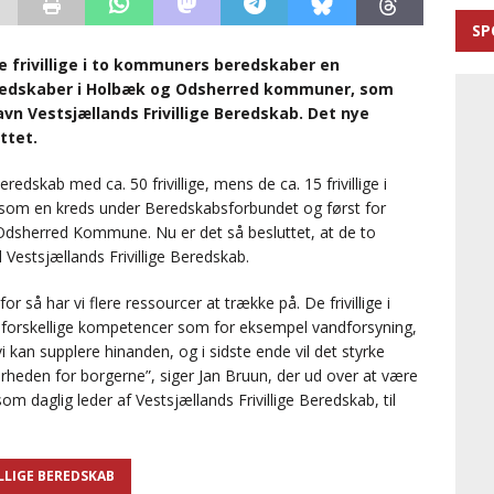
SP
 frivillige i to kommuners beredskaber en
eredskaber i Holbæk og Odsherred kommuner, som
 Vestsjællands Frivillige Beredskab. Det nye
yttet.
redskab med ca. 50 frivillige, mens de ca. 15 frivillige i
om en kreds under Beredskabsforbundet og først for
Odsherred Kommune. Nu er det så besluttet, at de to
Vestsjællands Frivillige Beredskab.
r så har vi flere ressourcer at trække på. De frivillige i
forskellige kompetencer som for eksempel vandforsyning,
 kan supplere hinanden, og i sidste ende vil det styrke
heden for borgerne”, siger Jan Bruun, der ud over at være
 daglig leder af Vestsjællands Frivillige Beredskab, til
LLIGE BEREDSKAB