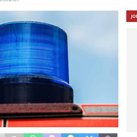
JO
ræver at beskyttelseskøretøjer bliver lovpligtige ved arbejde i