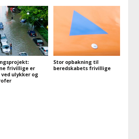
ngsprojekt:
Stor opbakning til
e frivillige er
beredskabets frivillige
 ved ulykker og
rofer