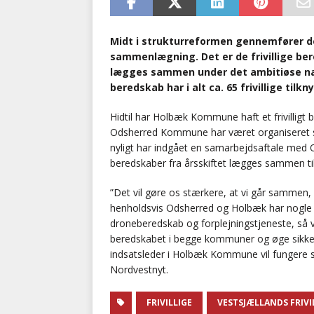
Midt i strukturreformen gennemfører de
sammenlægning. Det er de frivillige b
lægges sammen under det ambitiøse navn
beredskab har i alt ca. 65 frivillige tilkn
Hidtil har Holbæk Kommune haft et frivilligt be
Odsherred Kommune har været organiseret s
nyligt har indgået en samarbejdsaftale med 
beredskaber fra årsskiftet lægges sammen til 
”Det vil gøre os stærkere, at vi går sammen, fo
henholdsvis Odsherred og Holbæk har nogle 
droneberedskab og forplejningstjeneste, så vi
beredskabet i begge kommuner og øge sikker
indsatsleder i Holbæk Kommune vil fungere som
Nordvestnyt.
FRIVILLIGE
VESTSJÆLLANDS FRIVI