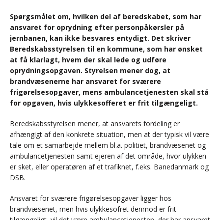
Spørgsmålet om, hvilken del af beredskabet, som har
ansvaret for oprydning efter personpåkørsler på
jernbanen, kan ikke besvares entydigt. Det skriver
Beredskabsstyrelsen til en kommune, som har ønsket
at få klarlagt, hvem der skal lede og udføre
oprydningsopgaven. Styrelsen mener dog, at
brandvæsenerne har ansvaret for sværere
frigørelsesopgaver, mens ambulancetjenesten skal stå
for opgaven, hvis ulykkesofferet er frit tilgængeligt.
Beredskabsstyrelsen mener, at ansvarets fordeling er
afhængigt af den konkrete situation, men at der typisk vil være
tale om et samarbejde mellem bl.a. politiet, brandvæsenet og
ambulancetjenesten samt ejeren af det område, hvor ulykken
er sket, eller operatøren af et trafiknet, f.eks. Banedanmark og
DSB.
Ansvaret for sværere frigørelsesopgaver ligger hos
brandvæsenet, men hvis ulykkesofret derimod er frit
tilgængeligt, vil det være ambulancetjenesten, der har ansvaret