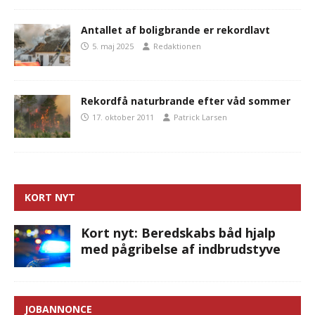
Antallet af boligbrande er rekordlavt
5. maj 2025
Redaktionen
Rekordfå naturbrande efter våd sommer
17. oktober 2011
Patrick Larsen
KORT NYT
Kort nyt: Beredskabs båd hjalp
med pågribelse af indbrudstyve
JOBANNONCE