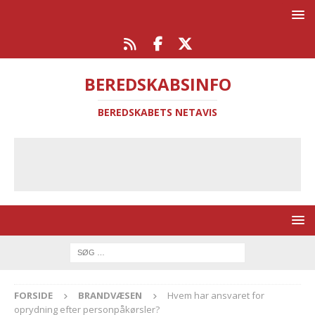
BEREDSKABSINFO
BEREDSKABETS NETAVIS
FORSIDE
BRANDVÆSEN
Hvem har ansvaret for
oprydning efter personpåkørsler?