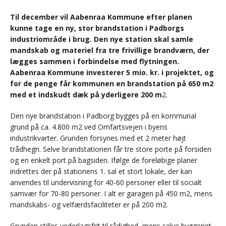
Til december vil Aabenraa Kommune efter planen
kunne tage en ny, stor brandstation i Padborgs
industriområde i brug. Den nye station skal samle
mandskab og materiel fra tre frivillige brandværn, der
lægges sammen i forbindelse med flytningen.
Aabenraa Kommune investerer 5 mio. kr. i projektet, og
for de penge får kommunen en brandstation på 650 m2
med et indskudt dæk på yderligere 200 m
2.
Den nye brandstation i Padborg bygges på en kommunal
grund på ca. 4.800 m2 ved Omfartsvejen i byens
industrikvarter. Grunden forsynes med et 2 meter højt
trådhegn. Selve brandstationen får tre store porte på forsiden
og en enkelt port på bagsiden. Ifølge de foreløbige planer
indrettes der på stationens 1. sal et stort lokale, der kan
anvendes til undervisning for 40-60 personer eller til socialt
samvær for 70-80 personer. I alt er garagen på 450 m2, mens
mandskabs- og velfærdsfaciliteter er på 200 m2.
Grunden stilles vederlagsfrit til rådighed, mens selve byggeriet