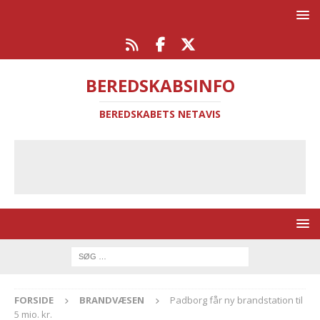
BEREDSKABSINFO
BEREDSKABETS NETAVIS
FORSIDE
BRANDVÆSEN
Padborg får ny brandstation til
5 mio. kr.