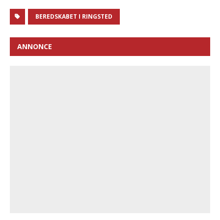
BEREDSKABET I RINGSTED
ANNONCE