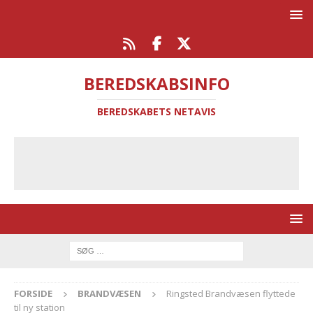
BEREDSKABSINFO
BEREDSKABETS NETAVIS
FORSIDE
BRANDVÆSEN
Ringsted Brandvæsen flyttede
til ny station