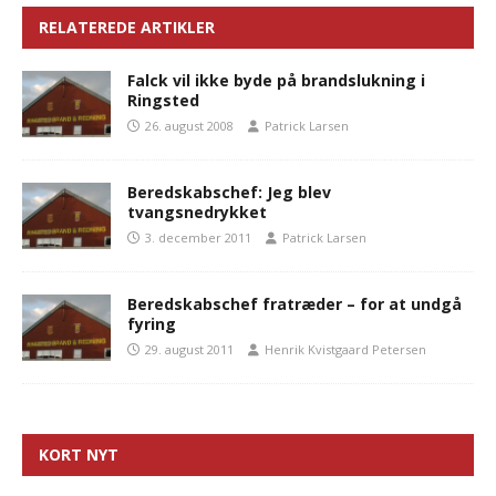
RELATEREDE ARTIKLER
Falck vil ikke byde på brandslukning i
Ringsted
26. august 2008
Patrick Larsen
Beredskabschef: Jeg blev
tvangsnedrykket
3. december 2011
Patrick Larsen
Beredskabschef fratræder – for at undgå
fyring
29. august 2011
Henrik Kvistgaard Petersen
KORT NYT