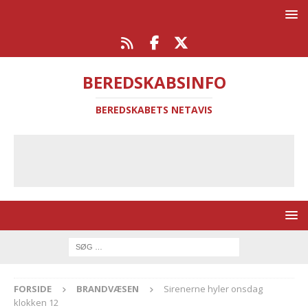
BEREDSKABSINFO
BEREDSKABETS NETAVIS
FORSIDE
BRANDVÆSEN
Sirenerne hyler onsdag
klokken 12