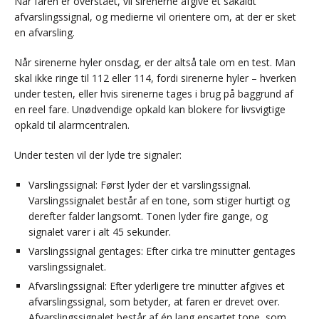
Når faren er overstået, vil sirenerne afgive et såkaldt
afvarslingssignal, og medierne vil orientere om, at der er sket
en afvarsling.
Når sirenerne hyler onsdag, er der altså tale om en test. Man
skal ikke ringe til 112 eller 114, fordi sirenerne hyler – hverken
under testen, eller hvis sirenerne tages i brug på baggrund af
en reel fare. Unødvendige opkald kan blokere for livsvigtige
opkald til alarmcentralen.
Under testen vil der lyde tre signaler:
Varslingssignal: Først lyder der et varslingssignal.
Varslingssignalet består af en tone, som stiger hurtigt og
derefter falder langsomt. Tonen lyder fire gange, og
signalet varer i alt 45 sekunder.
Varslingssignal gentages: Efter cirka tre minutter gentages
varslingssignalet.
Afvarslingssignal: Efter yderligere tre minutter afgives et
afvarslingssignal, som betyder, at faren er drevet over.
Afvarslingssignalet består af én lang ensartet tone, som