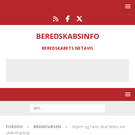
BEREDSKABSINFO
BEREDSKABETS NETAVIS
FORSIDE
BRANDVÆSEN
Skjern og Tarm skal deles om
slukningstog