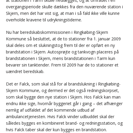
at stationen i Tarm skulle nedlægges, og at området i en
overgangsperiode skulle dækkes fra den nuværende station i
Skjern, men det har vist sig, at man i så fald ikke ville kunne
overholde kravene til udrykningstiderne.
Nu har beredskabskommissionen i Ringkøbing-Skjern
Kommune så besluttet, at de to stationer fra 1. januar 2009
skal deles om et slukningstog frem til der er opført en ny
brandstation i Skjern. Autosprøjte og tankvogn placeres på
brandstationen i Skjern, mens brandstationen i Tarm kun
bevarer sin tanktender. Frem til 2009 har de to stationer et
uændret beredskab.
Det er Falck, som skal stå for al brandslukning i Ringkøbing-
Skjern Kommune, og dermed er det også redningskorpset,
som skal bygge den nye station i Skjern. Hos Falck kan man
endnu ikke sige, hvornår byggeriet går i gang – det afhænger
nemlig af udfaldet af det kommende udbud af
ambulancetjenesten. Hvis Falck vinder udbuddet skal der
således bygges en kombineret brand- og redningsstation, og
hvis Falck taber skal der kun bygges en brandstation.