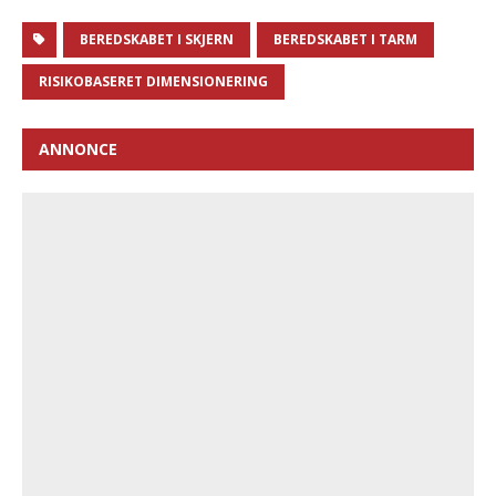
BEREDSKABET I SKJERN
BEREDSKABET I TARM
RISIKOBASERET DIMENSIONERING
ANNONCE