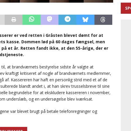
SP
asserer er ved retten i Gråsten blevet dømt for at
nets kasse. Dommen lød på 60 dages fængsel, men
på et år. Retten fandt ikke, at den 55-årige, der er
ndstjeneste.
il, at brandværnets bestyrelse sidste år valgte at
lev kraftigt kritiseret af nogle af brandværnets medlemmer,
t gå af. Kassereren har haft en personlig strid med et af de
terede blandt andet i, at han skrev trusselsbreve til sine
cielle begrundelse for at ekskludere kassereren i november,
m underslæb, og en undersøgelse blev iværksat.
engene var blevet brugt på betale telefonregninger og