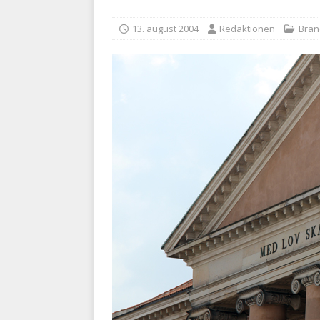
BRANDVÆSEN
13. august 2004
Redaktionen
Bra
[ 7. august 2026 ]
Branche k
nødsporet
AUTOHJÆLP