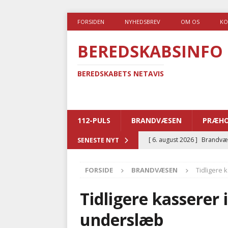
FORSIDEN
NYHEDSBREV
OM OS
KO
BEREDSKABSINFO
BEREDSKABETS NETAVIS
112-PULS
BRANDVÆSEN
PRÆHO
[ 6. august 2026 ]
Brandvæs
SENESTE NYT
BRANDVÆSEN
FORSIDE
BRANDVÆSEN
Tidligere
[ 5. august 2026 ]
Advarer:
i det offentlige
PRÆHOSP
Tidligere kasserer
[ 5. august 2026 ]
Ny ambul
underslæb
[ 4. august 2026 ]
Brandvæs