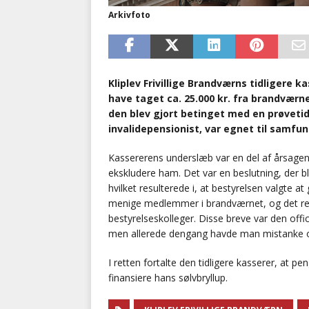
Arkivfoto
Kliplev Frivillige Brandværns tidligere k
have taget ca. 25.000 kr. fra brandvær
den blev gjort betinget med en prøvetid 
invalidepensionist, var egnet til samfu
Kassererens underslæb var en del af årsagen t
ekskludere ham. Det var en beslutning, der b
hvilket resulterede i, at bestyrelsen valgte a
menige medlemmer i brandværnet, og det resul
bestyrelseskolleger. Disse breve var den offi
men allerede dengang havde man mistanke o
I retten fortalte den tidligere kasserer, at p
finansiere hans sølvbryllup.