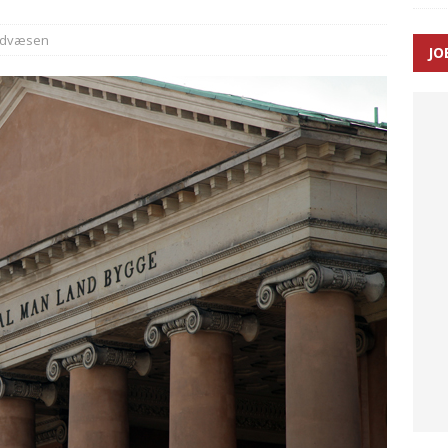
ndvæsen
JO
ræver at beskyttelseskøretøjer bliver lovpligtige ved arbejde i