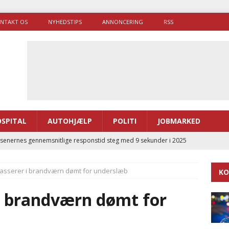
NTAKT OS
NYHEDSTIPS
ANNONCERING
RSS
SPITAL
AUTOHJÆLP
POLITI
JOBMARKED
enernes gennemsnitlige responstid steg med 9 sekunder i 2025
 kasserer i brandværn dømt for underslæb
KO
 Udløb af sygetransporttilladelser kan sende 400.000 kørsler over
ITAL
 i brandværn dømt for
ance og el-sygetransportvogn til Samsø
PRÆHOSPITAL
enerne brugte lidt længere tid på at komme af sted i 2025