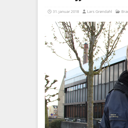
BRANDVÆSEN
31. januar 2018
Lars Grøndahl
Br
[ 7. august 2026 ]
Branche k
nødsporet
AUTOHJÆLP