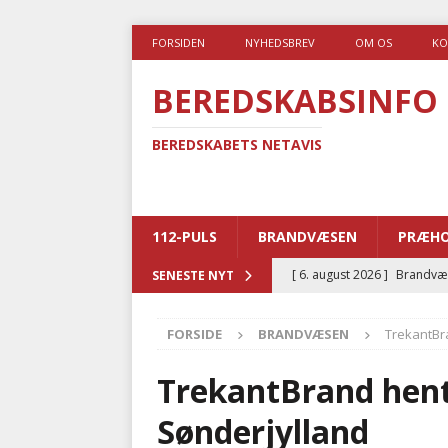
FORSIDEN
NYHEDSBREV
OM OS
KO
BEREDSKABSINFO
BEREDSKABETS NETAVIS
112-PULS
BRANDVÆSEN
PRÆHO
[ 6. august 2026 ]
Brandvæs
SENESTE NYT
BRANDVÆSEN
FORSIDE
BRANDVÆSEN
TrekantBra
[ 5. august 2026 ]
Advarer:
i det offentlige
PRÆHOSP
TrekantBrand hente
[ 5. august 2026 ]
Ny ambul
Sønderjylland
[ 4. august 2026 ]
Brandvæs