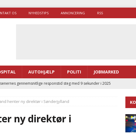
NTAKT OS
NYHEDSTIPS
ANNONCERING
RSS
SPITAL
AUTOHJÆLP
POLITI
JOBMARKED
enernes gennemsnitlige responstid steg med 9 sekunder i 2025
nd henter ny direktør i Sønderjylland
KO
 Udløb af sygetransporttilladelser kan sende 400.000 kørsler over
ITAL
r ny direktør i
ance og el-sygetransportvogn til Samsø
PRÆHOSPITAL
enerne brugte lidt længere tid på at komme af sted i 2025