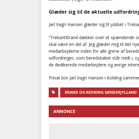
Glæder sig til de aktuelle udfordrin
Jarl Vagn Hansen glæder sig til jobbet i Tr
”TrekantBrand dækker over et spændende omr
skal være en del af. Jeg glæder mig til det
medarbejderne inden for alle grene af beredsk
udfordringer, som beredskabet står midt i, 
de dedikerede medarbejdere og øvrige interes
Privat bor Jarl Vagn Hansen i Kolding samme
BRAND OG REDNING SØNDERJYLLAND
ANNONCE