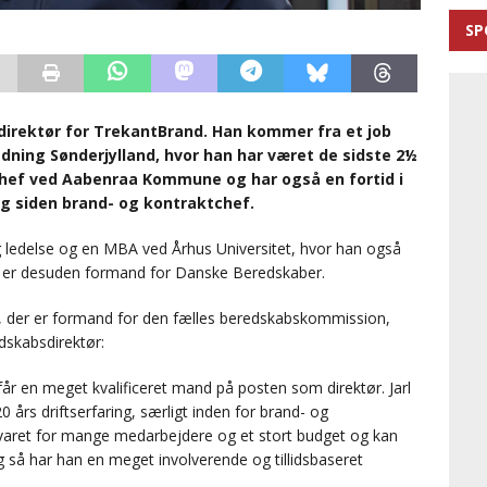
SP
 direktør for TrekantBrand. Han kommer fra et job
ning Sønderjylland, hvor han har været de sidste 2½
chef ved Aabenraa Kommune og har også en fortid i
 og siden brand- og kontraktchef.
g ledelse og en MBA ved Århus Universitet, hvor han også
 er desuden formand for Danske Beredskaber.
 der er formand for den fælles beredskabskommission,
dskabsdirektør:
 får en meget kvalificeret mand på posten som direktør. Jarl
 års driftserfaring, særligt inden for brand- og
svaret for mange medarbejdere og et stort budget og kan
 så har han en meget involverende og tillidsbaseret