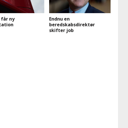
får ny
Endnu en
tation
beredskabsdirektør
skifter job