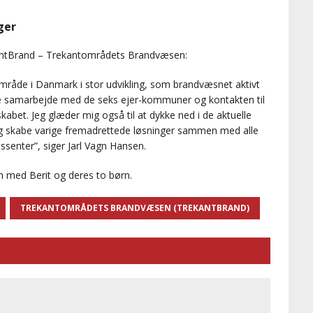
ger
ekantBrand – Trekantområdets Brandvæsen:
åde i Danmark i stor udvikling, som brandvæsnet aktivt
 nye samarbejde med de seks ejer-kommuner og kontakten til
abet. Jeg glæder mig også til at dykke ned i de aktuelle
og skabe varige fremadrettede løsninger sammen med alle
senter”, siger Jarl Vagn Hansen.
n med Berit og deres to børn.
TREKANTOMRÅDETS BRANDVÆSEN (TREKANTBRAND)