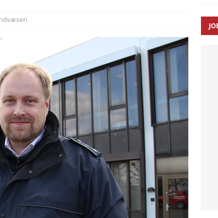
andvæsen
JO
ræver at beskyttelseskøretøjer bliver lovpligtige ved arbejde i