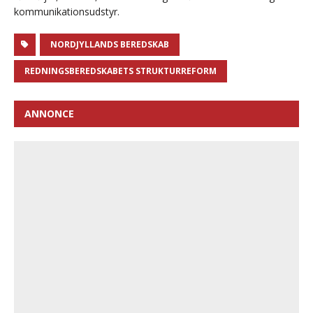
kommunikationsudstyr.
NORDJYLLANDS BEREDSKAB
REDNINGSBEREDSKABETS STRUKTURREFORM
ANNONCE