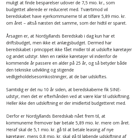
muligt at finde besparelser udover de 7,5 mio. kr., som
budgettet allerede er reduceret med. Tværtimod vil
beredskabet have ejerkommunerne til at tilføre 5,89 mio. kr.
om året – altså næsten det samme, som der hidtil er sparet.
Årsagen er, at Nordjyllands Beredskab i dag kun har et
driftsbudget, men ikke et anlægsbudget. Dermed har
beredskabet i princippet ikke fået midler til at udskifte køretøjer
og andet udstyr. Men en række køretøjer vil indenfor de
kommende år passere en alder på 25 år, og så betyder både
den tekniske udvikling og stigende
vedligeholdelsesomkostninger, at de bør udskiftes.
Samtidig er det nu 10 år siden, at beredskaberne fik SINE-
udstyr, men det er efterhånden ved at være klar til udskiftning.
Heller ikke den udskiftning er der imidlertid budgetteret med.
Derfor er Nordjyllands Beredskab nået frem til, at
kommunerne fremover bør betale 5,89 mio. kr. mere om året.
Heraf skal de 5,1 mio. kr. gå til at betale leasing af nye
køretøjer, mens 0,8 mio. kr. skal gå til løbende udskiftning af