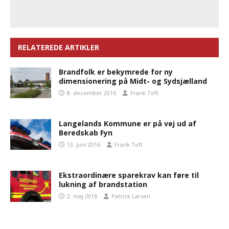
RELATEREDE ARTIKLER
Brandfolk er bekymrede for ny
dimensionering på Midt- og Sydsjælland
8. december 2016
Frank Toft
Langelands Kommune er på vej ud af
Beredskab Fyn
13. juni 2016
Frank Toft
Ekstraordinære sparekrav kan føre til
lukning af brandstation
2. maj 2016
Patrick Larsen