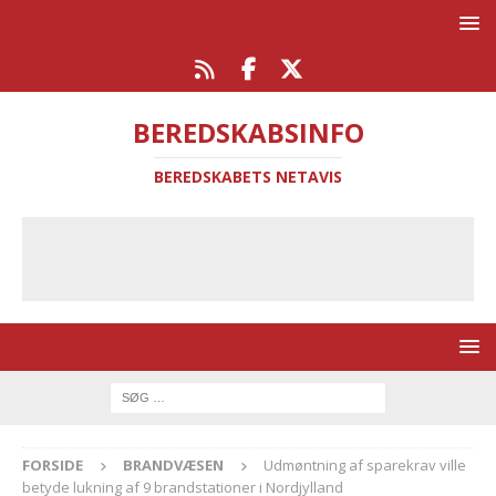
BEREDSKABSINFO
BEREDSKABETS NETAVIS
FORSIDE
BRANDVÆSEN
Udmøntning af sparekrav ville
betyde lukning af 9 brandstationer i Nordjylland