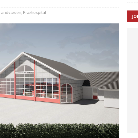
SEN
randvæsen
,
Præhospital
JO
 Udløb af sygetransporttilladelser kan sende 400.000 kørsler over
ITAL