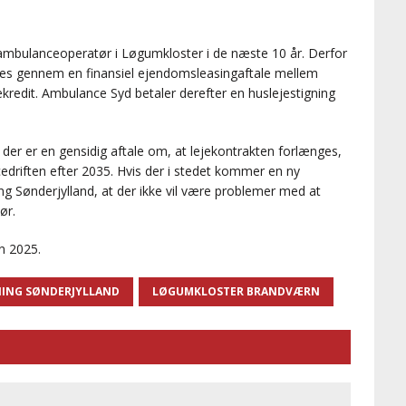
 ambulanceoperatør i Løgumkloster i de næste 10 år. Derfor
ieres gennem en finansiel ejendomsleasingaftale mellem
edit. Ambulance Syd betaler derefter en huslejestigning
g der er en gensidig aftale om, at lejekontrakten forlænges,
riften efter 2035. Hvis der i stedet kommer en ny
 Sønderjylland, at der ikke vil være problemer med at
ør.
n 2025.
NING SØNDERJYLLAND
LØGUMKLOSTER BRANDVÆRN