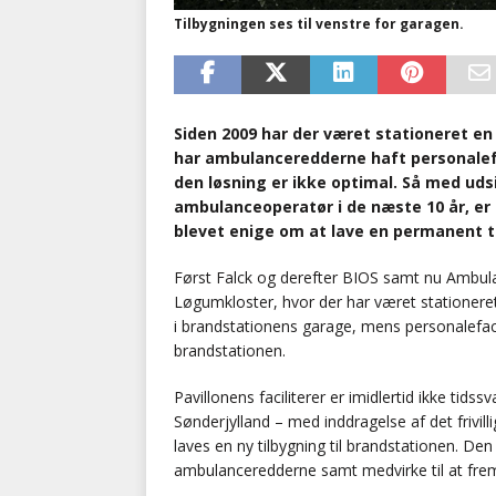
Tilbygningen ses til venstre for garagen.
Siden 2009 har der været stationeret en
har ambulanceredderne haft personalefa
den løsning er ikke optimal. Så med uds
ambulanceoperatør i de næste 10 år, er
blevet enige om at lave en permanent ti
Først Falck og derefter BIOS samt nu Ambulan
Løgumkloster, hvor der har været stationere
i brandstationens garage, mens personalefaci
brandstationen.
Pavillonens faciliterer er imidlertid ikke ti
Sønderjylland – med inddragelse af det frivil
laves en ny tilbygning til brandstationen. De
ambulanceredderne samt medvirke til at frem