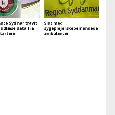
nce Syd har travlt
Slut med
 udlæse data fra
sygeplejerskebemandede
startere
ambulancer