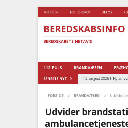
FORSIDEN
NYHEDSBREV
OM OS
KO
BEREDSKABSINFO
BEREDSKABETS NETAVIS
112-PULS
BRANDVÆSEN
PRÆHO
[ 5. august 2026 ]
Ny ambul
SENESTE NYT
[ 4. august 2026 ]
Brandvæs
FORSIDE
BRANDVÆSEN
Udvider b
BRANDVÆSEN
[ 4. august 2026 ]
Ny treåri
Udvider brandstati
kriminalitet
POLITI
ambulancetjenest
[ 3. august 2026 ]
Kommuner