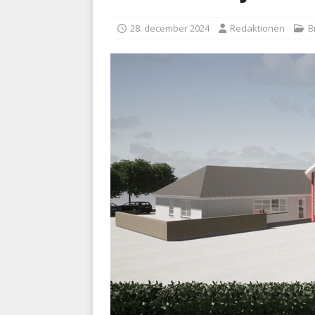
med at falde
BRANDVÆ
28. december 2024
Redaktionen
B
[ 5. august 2026 ]
Advarer:
i det offentlige
PRÆHOSP