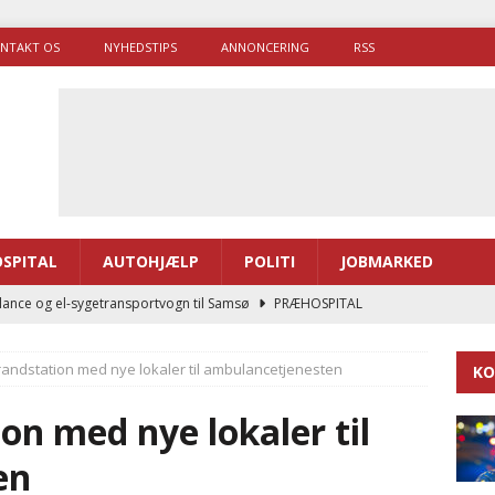
NTAKT OS
NYHEDSTIPS
ANNONCERING
RSS
SPITAL
AUTOHJÆLP
POLITI
JOBMARKED
ance og el-sygetransportvogn til Samsø
PRÆHOSPITAL
enerne brugte lidt længere tid på at komme af sted i 2025
randstation med nye lokaler til ambulancetjenesten
KO
g politiuddannelse skal ruste betjentene til mere kompleks
on med nye lokaler til
en
ne driver flere brandstationer, mens Falcks andel fortsætter