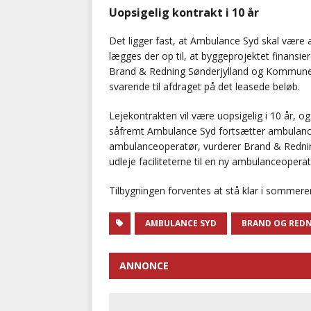
Uopsigelig kontrakt i 10 år
Det ligger fast, at Ambulance Syd skal være
lægges der op til, at byggeprojektet finans
Brand & Redning Sønderjylland og Kommunekr
svarende til afdraget på det leasede beløb.
Lejekontrakten vil være uopsigelig i 10 år, o
såfremt Ambulance Syd fortsætter ambulanced
ambulanceoperatør, vurderer Brand & Redning
udleje faciliteterne til en ny ambulanceoperat
Tilbygningen forventes at stå klar i sommere
AMBULANCE SYD
BRAND OG RED
ANNONCE