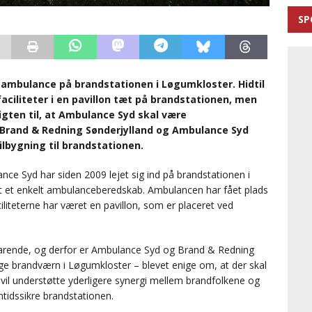
SP
 ambulance på brandstationen i Løgumkloster. Hidtil
ciliteter i en pavillon tæt på brandstationen, men
igten til, at Ambulance Syd skal være
 Brand & Redning Sønderjylland og Ambulance Syd
lbygning til brandstationen.
ce Syd har siden 2009 lejet sig ind på brandstationen i
t et enkelt ambulanceberedskab. Ambulancen har fået plads
liteterne har været en pavillon, som er placeret ved
dssvarende, og derfor er Ambulance Syd og Brand & Redning
lige brandværn i Løgumkloster – blevet enige om, at der skal
n vil understøtte yderligere synergi mellem brandfolkene og
tidssikre brandstationen.