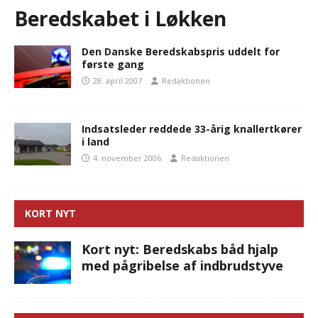
Beredskabet i Løkken
Den Danske Beredskabspris uddelt for
første gang
28. april 2007
Redaktionen
Indsatsleder reddede 33-årig knallertkører
i land
4. november 2006
Redaktionen
KORT NYT
Kort nyt: Beredskabs båd hjalp
med pågribelse af indbrudstyve