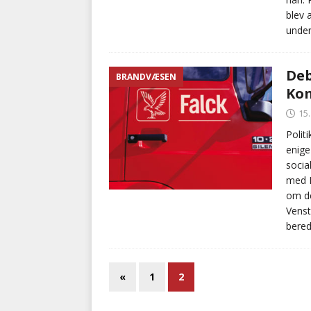
blev 
under
Deb
BRANDVÆSEN
Ko
15
Polit
enige
socia
med F
om de
Venst
bered
«
1
2