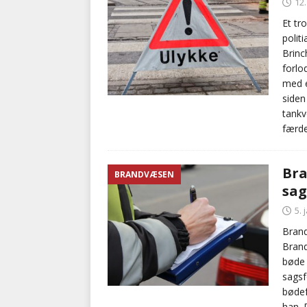
12.
Et tr
polit
Brinc
forlo
med e
siden
tankv
færde
Bra
BRANDVÆSEN
sag
5. 
Brand
Brand
bøde 
sagsf
bødef
han. 