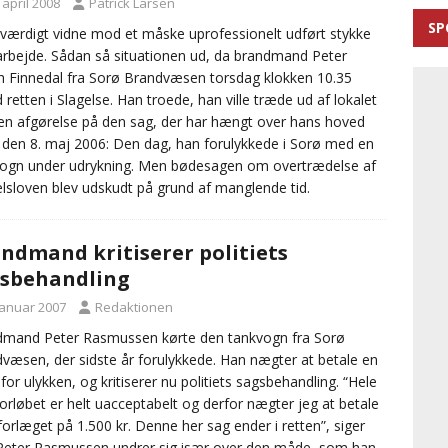
 april 2008
Patrick Larsen
SP
oværdigt vidne mod et måske uprofessionelt udført stykke
iarbejde. Sådan så situationen ud, da brandmand Peter
h Finnedal fra Sorø Brandvæsen torsdag klokken 10.35
d retten i Slagelse. Han troede, han ville træde ud af lokalet
n afgørelse på den sag, der har hængt over hans hoved
 den 8. maj 2006: Den dag, han forulykkede i Sorø med en
ogn under udrykning. Men bødesagen om overtrædelse af
lsloven blev udskudt på grund af manglende tid.
ndmand kritiserer politiets
sbehandling
januar 2007
Redaktionen
mand Peter Rasmussen kørte den tankvogn fra Sorø
væsen, der sidste år forulykkede. Han nægter at betale en
for ulykken, og kritiserer nu politiets sagsbehandling. “Hele
orløbet er helt uacceptabelt og derfor nægter jeg at betale
orlæget på 1.500 kr. Denne her sag ender i retten”, siger
Peter Rasmussen undrer sig især over den måde, som han