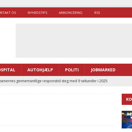
NTAKT OS
NYHEDSTIPS
ANNONCERING
RSS
SPITAL
AUTOHJÆLP
POLITI
JOBMARKED
enernes gennemsnitlige responstid steg med 9 sekunder i 2025
KO
 Udløb af sygetransporttilladelser kan sende 400.000 kørsler over
ITAL
ance og el-sygetransportvogn til Samsø
PRÆHOSPITAL
enerne brugte lidt længere tid på at komme af sted i 2025