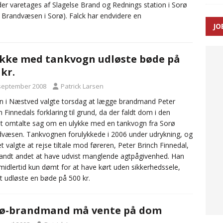
r varetages af Slagelse Brand og Rednings station i Sorø
 Brandvæsen i Sorø). Falck har endvidere en
JO
ræver at beskyttelseskøretøjer bliver lovpligtige ved arbejde i
kke med tankvogn udløste bøde på
 kr.
 september 2008
Patrick Larsen
n i Næstved valgte torsdag at lægge brandmand Peter
h Finnedals forklaring til grund, da der faldt dom i den
 omtalte sag om en ulykke med en tankvogn fra Sorø
væsen. Tankvognen forulykkede i 2006 under udrykning, og
iet valgte at rejse tiltale mod føreren, Peter Brinch Finnedal,
landt andet at have udvist manglende agtpågivenhed. Han
imidlertid kun dømt for at have kørt uden sikkerhedssele,
et udløste en bøde på 500 kr.
rø-brandmand må vente på dom