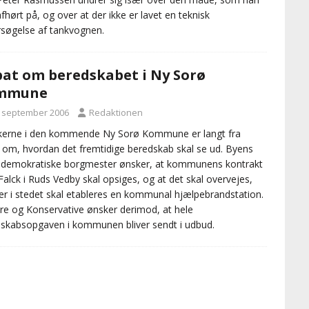
afhørt på, og over at der ikke er lavet en teknisk
søgelse af tankvognen.
at om beredskabet i Ny Sorø
mmune
. september 2006
Redaktionen
ikerne i den kommende Ny Sorø Kommune er langt fra
 om, hvordan det fremtidige beredskab skal se ud. Byens
ldemokratiske borgmester ønsker, at kommunens kontrakt
alck i Ruds Vedby skal opsiges, og at det skal overvejes,
r i stedet skal etableres en kommunal hjælpebrandstation.
re og Konservative ønsker derimod, at hele
skabsopgaven i kommunen bliver sendt i udbud.