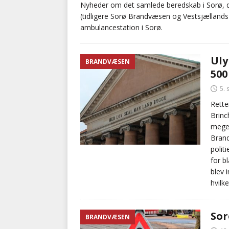
Nyheder om det samlede beredskab i Sorø, de
(tidligere Sorø Brandvæsen og Vestsjællands
BRANDVÆSEN
ambulancestation i Sorø.
[ 7. august 2026 ]
Branche k
nødsporet
AUTOHJÆLP
Uly
BRANDVÆSEN
500
5.
Rette
Brinc
meget
Brand
polit
for b
blev 
hvilk
So
BRANDVÆSEN