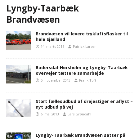
Lyngby-Taarbæk
Brandvæsen
Brandvæsen vil levere trykluftsflasker til
hele Sjælland
14. marts 2015
Patrick Larsen
Rudersdal-Hørsholm og Lyngby-Taarbæk
overvejer tættere samarbejde
5. november 2013
Frank Toft
Stort fællesudbud af drejestiger er aflyst –
nyt udbud på vej
6. maj 2013
Lars Grøndahl
Lyngby-Taarbæk Brandvæsen satser på