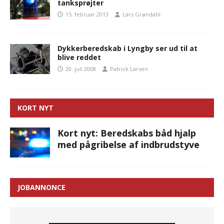
tanksprøjter
15. februar 2013
Lars Grøndahl
Dykkerberedskab i Lyngby ser ud til at
blive reddet
20. juli 2008
Patrick Larsen
KORT NYT
Kort nyt: Beredskabs båd hjalp
med pågribelse af indbrudstyve
JOBANNONCE