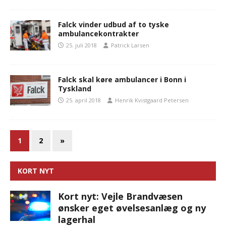
Falck vinder udbud af to tyske
ambulancekontrakter
25. juli 2018
Patrick Larsen
Falck skal køre ambulancer i Bonn i
Tyskland
25. april 2018
Henrik Kvistgaard Petersen
1
2
»
KORT NYT
Kort nyt: Vejle Brandvæsen
ønsker eget øvelsesanlæg og ny
lagerhal