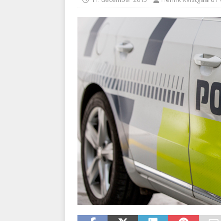
BRANDVÆSEN
[ 7. august 2026 ]
Branche k
nødsporet
AUTOHJÆLP