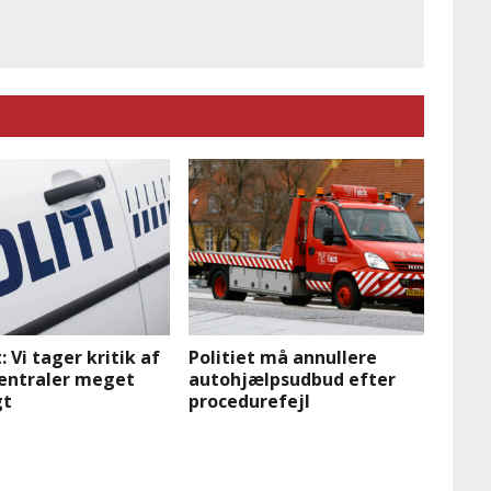
: Vi tager kritik af
Politiet må annullere
entraler meget
autohjælpsudbud efter
gt
procedurefejl