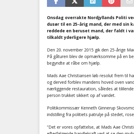
Onsdag overrakte Nordjyllands Politi ved
dusør til en 25-årig mand, der med sin
reddede en beruset mand, der faldt i v
tilkaldt yderligere hjælp.
Den 20. november 2015 gik den 25-årige Mads
På gåturen blev de opmærksomme på en berus
begyndte at råbe om hjælp.
Mads Aae Christiansen løb resolut frem til ha
og derved forblev mandens hoved oven vande
nærliggende restauration, således at tililen
person trukket sikkert op af vandet.
Politikommissær Kenneth Ginnerup Skovsmose 
indstilling fra politiets patrulje på stedet, ros
”Det er vores opfattelse, at Mads Aae Chris
efterfølgende handlekraft ved at se den mul