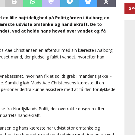
SP
 en lille højtidelighed på Politigården i Aalborg en
 kæreste udviste omtanke og handlekraft. De to
andet, ved at holde hans hoved over vandet og få
 Aae Christiansen en aftentur med sin kæreste i Aalborg.
et mand, der pludselig faldt i vandet, hvorefter han
vnebassinet, hvor han fik et solidt greb i mandens jakke –
. Samtidig løb Mads Aae Christensens kæreste til en
de personer derfra kunne assistere med at få den forulykkede
fra Nordjyllands Politi, der overrakte dusøren efter
er parrets handlekraft.
tiansen og hans kæreste har udvist stor omtanke og
ige fare i en beruset mand med retning mod fjorden og ved