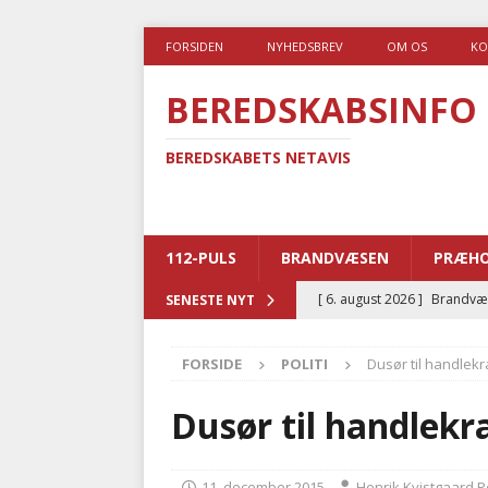
FORSIDEN
NYHEDSBREV
OM OS
KO
BEREDSKABSINFO
BEREDSKABETS NETAVIS
112-PULS
BRANDVÆSEN
PRÆHO
[ 6. august 2026 ]
Brandvæs
SENESTE NYT
BRANDVÆSEN
FORSIDE
POLITI
Dusør til handlekr
[ 5. august 2026 ]
Advarer:
i det offentlige
PRÆHOSP
Dusør til handlekr
[ 5. august 2026 ]
Ny ambul
[ 4. august 2026 ]
Brandvæs
11. december 2015
Henrik Kvistgaard 