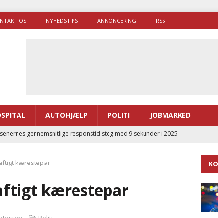
NTAKT OS
NYHEDSTIPS
ANNONCERING
RSS
SPITAL
AUTOHJÆLP
POLITI
JOBMARKED
enernes gennemsnitlige responstid steg med 9 sekunder i 2025
aftigt kærestepar
KO
 Udløb af sygetransporttilladelser kan sende 400.000 kørsler over
ITAL
aftigt kærestepar
ance og el-sygetransportvogn til Samsø
PRÆHOSPITAL
enerne brugte lidt længere tid på at komme af sted i 2025
Petersen
Politi