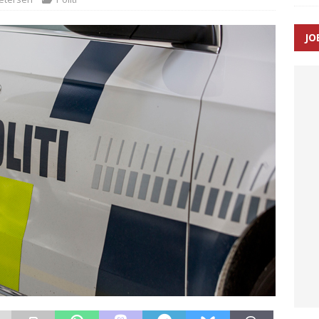
JO
ræver at beskyttelseskøretøjer bliver lovpligtige ved arbejde i