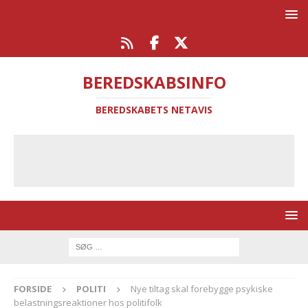
BEREDSKABSINFO
BEREDSKABETS NETAVIS
FORSIDE
POLITI
Nye tiltag skal forebygge psykiske
belastningsreaktioner hos politifolk