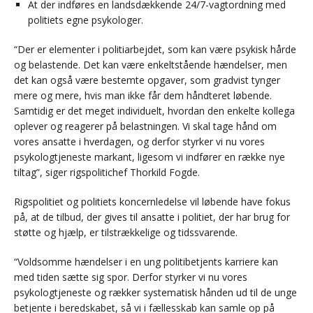
At der indføres en landsdækkende 24/7-vagtordning med
politiets egne psykologer.
“Der er elementer i politiarbejdet, som kan være psykisk hårde
og belastende. Det kan være enkeltstående hændelser, men
det kan også være bestemte opgaver, som gradvist tynger
mere og mere, hvis man ikke får dem håndteret løbende.
Samtidig er det meget individuelt, hvordan den enkelte kollega
oplever og reagerer på belastningen. Vi skal tage hånd om
vores ansatte i hverdagen, og derfor styrker vi nu vores
psykologtjeneste markant, ligesom vi indfører en række nye
tiltag”, siger rigspolitichef Thorkild Fogde.
Rigspolitiet og politiets koncernledelse vil løbende have fokus
på, at de tilbud, der gives til ansatte i politiet, der har brug for
støtte og hjælp, er tilstrækkelige og tidssvarende.
“Voldsomme hændelser i en ung politibetjents karriere kan
med tiden sætte sig spor. Derfor styrker vi nu vores
psykologtjeneste og rækker systematisk hånden ud til de unge
betjente i beredskabet, så vi i fællesskab kan samle op på