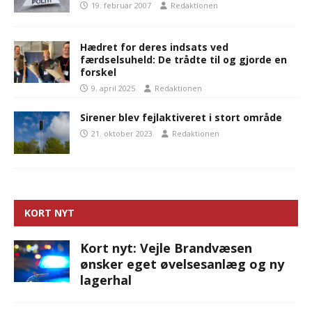
19. februar 2007
Redaktionen
Hædret for deres indsats ved
færdselsuheld: De trådte til og gjorde en
forskel
9. april 2025
Redaktionen
Sirener blev fejlaktiveret i stort område
21. oktober 2023
Redaktionen
KORT NYT
Kort nyt: Vejle Brandvæsen
ønsker eget øvelsesanlæg og ny
lagerhal