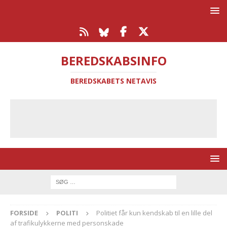
BEREDSKABSINFO
BEREDSKABETS NETAVIS
FORSIDE
POLITI
Politiet får kun kendskab til en lille del
af trafikulykkerne med personskade