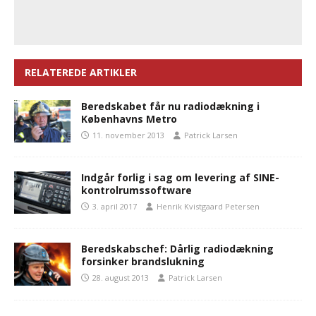
RELATEREDE ARTIKLER
Beredskabet får nu radiodækning i
Københavns Metro
11. november 2013
Patrick Larsen
Indgår forlig i sag om levering af SINE-
kontrolrumssoftware
3. april 2017
Henrik Kvistgaard Petersen
Beredskabschef: Dårlig radiodækning
forsinker brandslukning
28. august 2013
Patrick Larsen