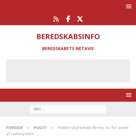
BEREDSKABSINFO
BEREDSKABETS NETAVIS
FORSIDE
POLITI
Politiet skal betale 80 mio. kr. for andel
af radiosystem