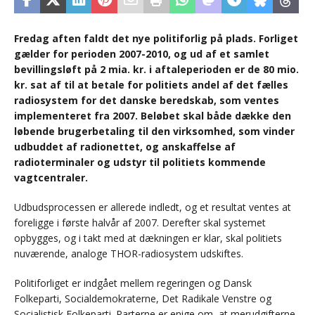
Fredag aften faldt det nye politiforlig på plads. Forliget
gælder for perioden 2007-2010, og ud af et samlet
bevillingsløft på 2 mia. kr. i aftaleperioden er de 80 mio.
kr. sat af til at betale for politiets andel af det fælles
radiosystem for det danske beredskab, som ventes
implementeret fra 2007. Beløbet skal både dække den
løbende brugerbetaling til den virksomhed, som vinder
udbuddet af radionettet, og anskaffelse af
radioterminaler og udstyr til politiets kommende
vagtcentraler.
Udbudsprocessen er allerede indledt, og et resultat ventes at
foreligge i første halvår af 2007. Derefter skal systemet
opbygges, og i takt med at dækningen er klar, skal politiets
nuværende, analoge THOR-radiosystem udskiftes.
Politiforliget er indgået mellem regeringen og Dansk
Folkeparti, Socialdemokraterne, Det Radikale Venstre og
Socialistisk Folkeparti. Parterne er enige om, at merudgifterne