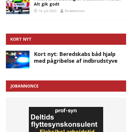
Alt gik godt
14. juli 2023
Redaktionen
KORT NYT
Kort nyt: Beredskabs båd hjalp
med pågribelse af indbrudstyve
JOBANNONCE