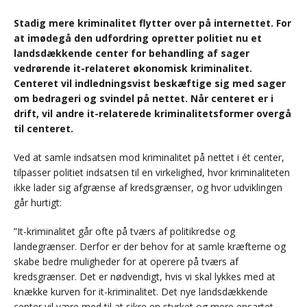
Stadig mere kriminalitet flytter over på internettet. For
at imødegå den udfordring opretter politiet nu et
landsdækkende center for behandling af sager
vedrørende it-relateret økonomisk kriminalitet.
Centeret vil indledningsvist beskæftige sig med sager
om bedrageri og svindel på nettet. Når centeret er i
drift, vil andre it-relaterede kriminalitetsformer overgå
til centeret.
Ved at samle indsatsen mod kriminalitet på nettet i ét center,
tilpasser politiet indsatsen til en virkelighed, hvor kriminaliteten
ikke lader sig afgrænse af kredsgrænser, og hvor udviklingen
går hurtigt:
”It-kriminalitet går ofte på tværs af politikredse og
landegrænser. Derfor er der behov for at samle kræfterne og
skabe bedre muligheder for at operere på tværs af
kredsgrænser. Det er nødvendigt, hvis vi skal lykkes med at
knække kurven for it-kriminalitet. Det nye landsdækkende
center vil være med til at sikre en styrket og mere ensartet