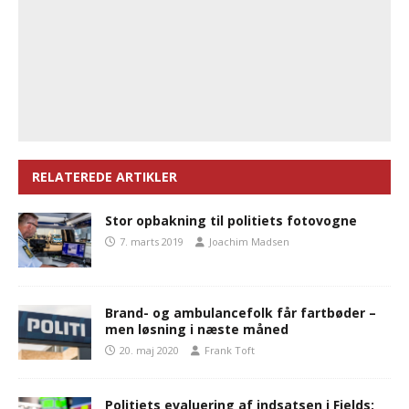
RELATEREDE ARTIKLER
Stor opbakning til politiets fotovogne
7. marts 2019
Joachim Madsen
Brand- og ambulancefolk får fartbøder –
men løsning i næste måned
20. maj 2020
Frank Toft
Politiets evaluering af indsatsen i Fields: