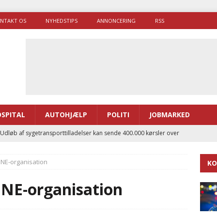
NTAKT OS
NYHEDSTIPS
ANNONCERING
RSS
SPITAL
AUTOHJÆLP
POLITI
JOBMARKED
 Udløb af sygetransporttilladelser kan sende 400.000 kørsler over
ITAL
SINE-organisation
KO
ance og el-sygetransportvogn til Samsø
PRÆHOSPITAL
enerne brugte lidt længere tid på at komme af sted i 2025
SINE-organisation
g politiuddannelse skal ruste betjentene til mere kompleks