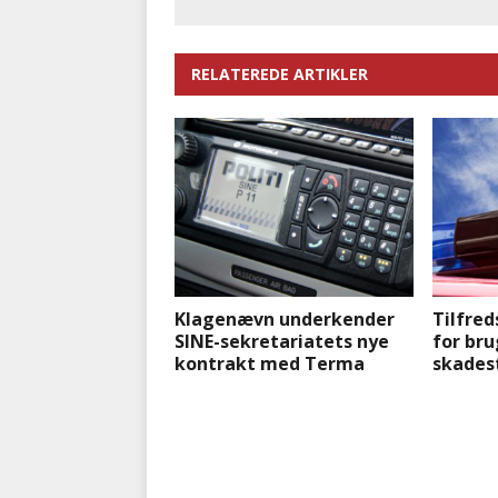
RELATEREDE ARTIKLER
Klagenævn underkender
Tilfre
SINE-sekretariatets nye
for bru
kontrakt med Terma
skades