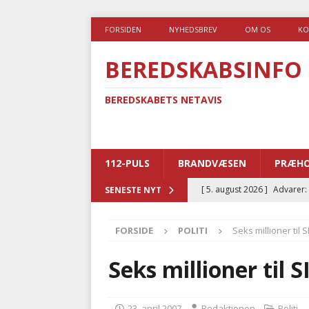
FORSIDEN
NYHEDSBREV
OM OS
KO
BEREDSKABSINFO
BEREDSKABETS NETAVIS
112-PULS
BRANDVÆSEN
PRÆHO
[ 5. august 2026 ]
Advarer:
SENESTE NYT
i det offentlige
PRÆHOSP
FORSIDE
POLITI
Seks millioner til 
[ 5. august 2026 ]
Ny ambul
[ 4. august 2026 ]
Brandvæs
Seks millioner til 
BRANDVÆSEN
[ 4. august 2026 ]
Ny treåri
23. april 2007
Redaktionen
Politi