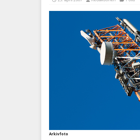
kriminalitet
POLITI
[ 6. august 2026 ]
Brandvæs
BRANDVÆSEN
Arkivfoto