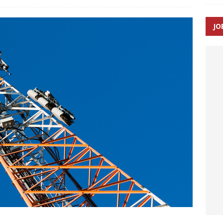
JO
enernes gennemsnitlige responstid steg med 9 sekunder i 2025