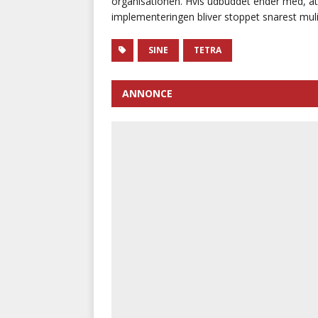
organisationen. Hvis udbuddet ender med, at d
implementeringen bliver stoppet snarest muli
SINE
TETRA
ANNONCE