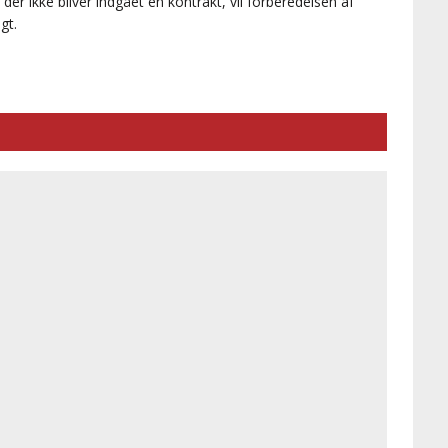
er ikke bliver indgået en kontrakt, vil forberedelsen af
gt.