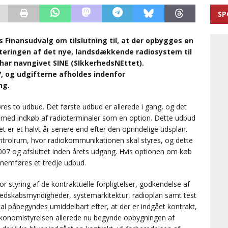
SP
Finansudvalg om tilslutning til, at der opbygges en
nteringen af det nye, landsdækkende radiosystem til
ar navngivet SINE (SIkkerhedsNEttet).
07, og udgifterne afholdes indenfor
ng.
res to udbud. Det første udbud er allerede i gang, og det
en med indkøb af radioterminaler som en option. Dette udbud
ket er et halvt år senere end efter den oprindelige tidsplan.
ntrolrum, hvor radiokommunikationen skal styres, og dette
2007 og afsluttet inden årets udgang. Hvis optionen om køb
ennemføres et tredje udbud.
r styring af de kontraktuelle forpligtelser, godkendelse af
beredskabsmyndigheder, systemarkitektur, radioplan samt test
 påbegyndes umiddelbart efter, at der er indgået kontrakt,
 Økonomistyrelsen allerede nu begynde opbygningen af