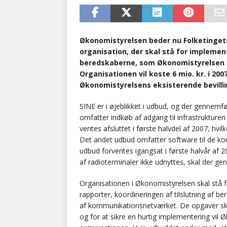
Økonomistyrelsen beder nu Folketingets 
organisation, der skal stå for impleme
beredskaberne, som Økonomistyrelsen h
Organisationen vil koste 6 mio. kr. i 20
Økonomistyrelsens eksisterende bevilli
SINE er i øjeblikket i udbud, og der gennemfø
omfatter indkøb af adgang til infrastruktur
ventes afsluttet i første halvdel af 2007, hvil
Det andet udbud omfatter software til de ko
udbud forventes igangsat i første halvår af 
af radioterminaler ikke udnyttes, skal der g
Organisationen i Økonomistyrelsen skal stå fo
rapporter, koordineringen af tilslutning af 
af kommunikationsnetværket. De opgaver skal
og for at sikre en hurtig implementering vil