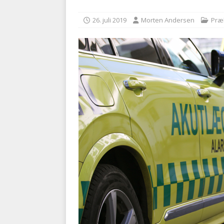
BRANDVÆSEN
26. juli 2019
Morten Andersen
Præ
[ 7. august 2026 ]
Branche k
nødsporet
AUTOHJÆLP