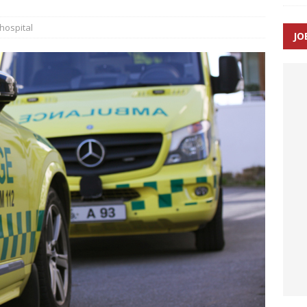
hospital
JO
ræver at beskyttelseskøretøjer bliver lovpligtige ved arbejde i