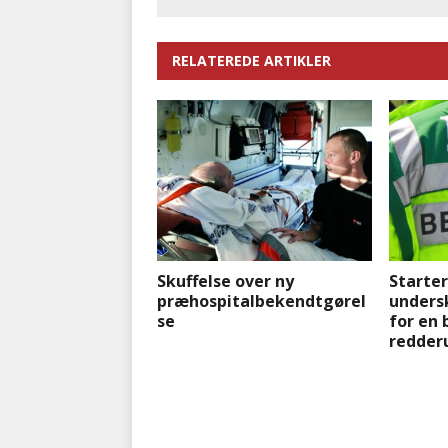
RELATEREDE ARTIKLER
Skuffelse over ny
Starter
præhospitalbekendtgørel
unders
se
for en 
redder