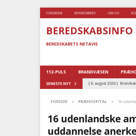
FORSIDEN
NYHEDSBREV
OM OS
KO
BEREDSKABSINFO
BEREDSKABETS NETAVIS
112-PULS
BRANDVÆSEN
PRÆHO
[ 6. august 2026 ]
Brandvæs
SENESTE NYT
BRANDVÆSEN
FORSIDE
PRÆHOSPITAL
16 udenla
[ 5. august 2026 ]
Advarer:
i det offentlige
PRÆHOSP
16 udenlandske am
[ 5. august 2026 ]
Ny ambul
uddannelse anerk
[ 4. august 2026 ]
Brandvæs