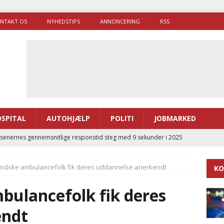
NTAKT OS
NYHEDSTIPS
ANNONCERING
RSS
SPITAL
AUTOHJÆLP
POLITI
JOBMARKED
enernes gennemsnitlige responstid steg med 9 sekunder i 2025
ndske ambulancefolk fik deres uddannelse anerkendt
KO
 Udløb af sygetransporttilladelser kan sende 400.000 kørsler over
ITAL
bulancefolk fik deres
ance og el-sygetransportvogn til Samsø
PRÆHOSPITAL
endt
enerne brugte lidt længere tid på at komme af sted i 2025