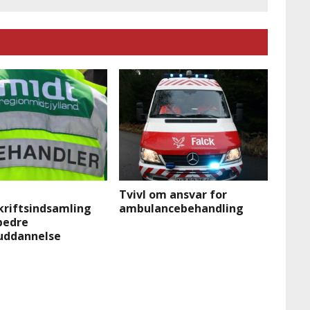
Tvivl om ansvar for
kriftsindsamling
ambulancebehandling
bedre
uddannelse