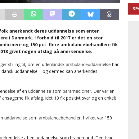
SP
efolk anerkendt deres uddannelse som enten
e i Danmark. I forhold til 2017 er det en stor
amedicinere og 150 pct. flere ambulancebehandlere fik
2018 givet nogen afslag på anerkendelse.
ager stilling til, om en udenlandsk ambulanceuddannelse har
 en dansk uddannelse – og dermed kan anerkendes i
kendelse af en uddannelse som paramediciner. Der var en
f ansøgerne fik afslag, idet 10 fik positivt svar og en enkelt
en uddannelse som ambulancebehandler, hvilket var 150
anerkendelse af en uddannelse som brandmand. Den type