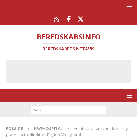
BEREDSKABSINFO
BEREDSKABETS NETAVIS
FORSIDE
PRÆHOSPITAL
Administrationschef bliver ny
præhospital direktør i Region Midtjylland