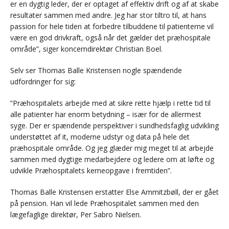
er en dygtig leder, der er optaget af effektiv drift og af at skabe
resultater sammen med andre. Jeg har stor tiltro til, at hans
passion for hele tiden at forbedre tilbuddene til patienterne vil
være en god drivkraft, også når det gælder det præhospitale
område”, siger koncerndirektør Christian Boel.
Selv ser Thomas Balle Kristensen nogle spændende
udfordringer for sig:
”Præhospitalets arbejde med at sikre rette hjælp i rette tid til
alle patienter har enorm betydning – især for de allermest
syge. Der er spændende perspektiver i sundhedsfaglig udvikling
understøttet af it, moderne udstyr og data på hele det
præhospitale område. Og jeg glæder mig meget til at arbejde
sammen med dygtige medarbejdere og ledere om at løfte og
udvikle Præhospitalets kerneopgave i fremtiden”.
Thomas Balle Kristensen erstatter Else Ammitzbøll, der er gået
på pension. Han vil lede Præhospitalet sammen med den
lægefaglige direktør, Per Sabro Nielsen.