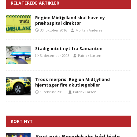
RELATEREDE ARTIKLER
Region Midtjylland skal have ny
præhospital direktør
30. oktober 2016
Morten Andersen
Stadig intet nyt fra Samariten
3. december 2008
Patrick Larsen
Trods merpris: Region Midtjylland
hjemtager fire akutlægebiler
1. februar 2018
Patrick Larsen
KORT NYT
Kort nyt: Beredskabs båd hjalp