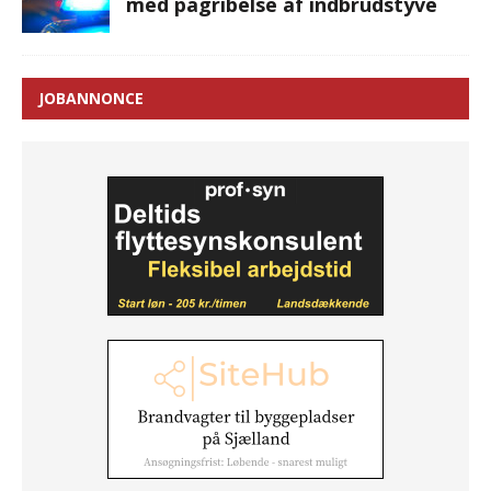
med pågribelse af indbrudstyve
JOBANNONCE