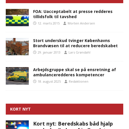
FOA: Uacceptabelt at presse redderes
tillidsfolk til tavshed
12. marts 2015
Morten Andersen
Stort underskud tvinger Københavns
Brandvæsen til at reducere beredskabet
29. januar 2013
Lars Grøndahl
Arbejdsgruppe skal se på ensretning af
ambulanceredderes kompetencer
18. august 2025
Redaktionen
KORT NYT
Kort nyt: Beredskabs båd hjalp