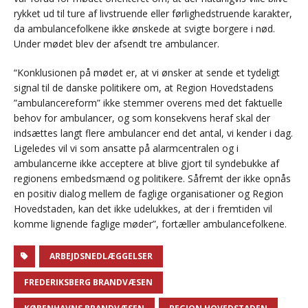
rykket ud til ture af livstruende eller førlighedstruende karakter,
da ambulancefolkene ikke ønskede at svigte borgere i nød.
Under mødet blev der afsendt tre ambulancer.
“Konklusionen på mødet er, at vi ønsker at sende et tydeligt
signal til de danske politikere om, at Region Hovedstadens
”ambulancereform” ikke stemmer overens med det faktuelle
behov for ambulancer, og som konsekvens heraf skal der
indsættes langt flere ambulancer end det antal, vi kender i dag.
Ligeledes vil vi som ansatte på alarmcentralen og i
ambulancerne ikke acceptere at blive gjort til syndebukke af
regionens embedsmænd og politikere. Såfremt der ikke opnås
en positiv dialog mellem de faglige organisationer og Region
Hovedstaden, kan det ikke udelukkes, at der i fremtiden vil
komme lignende faglige møder”, fortæller ambulancefolkene.
ARBEJDSNEDLÆGGELSER
FREDERIKSBERG BRANDVÆSEN