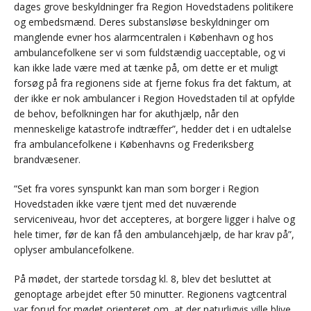
dages grove beskyldninger fra Region Hovedstadens politikere
og embedsmænd. Deres substansløse beskyldninger om
manglende evner hos alarmcentralen i København og hos
ambulancefolkene ser vi som fuldstændig uacceptable, og vi
kan ikke lade være med at tænke på, om dette er et muligt
forsøg på fra regionens side at fjerne fokus fra det faktum, at
der ikke er nok ambulancer i Region Hovedstaden til at opfylde
de behov, befolkningen har for akuthjælp, når den
menneskelige katastrofe indtræffer”, hedder det i en udtalelse
fra ambulancefolkene i Københavns og Frederiksberg
brandvæsener.
“Set fra vores synspunkt kan man som borger i Region
Hovedstaden ikke være tjent med det nuværende
serviceniveau, hvor det accepteres, at borgere ligger i halve og
hele timer, før de kan få den ambulancehjælp, de har krav på”,
oplyser ambulancefolkene.
På mødet, der startede torsdag kl. 8, blev det besluttet at
genoptage arbejdet efter 50 minutter. Regionens vagtcentral
var forud for mødet orienteret om, at der naturligvis ville blive