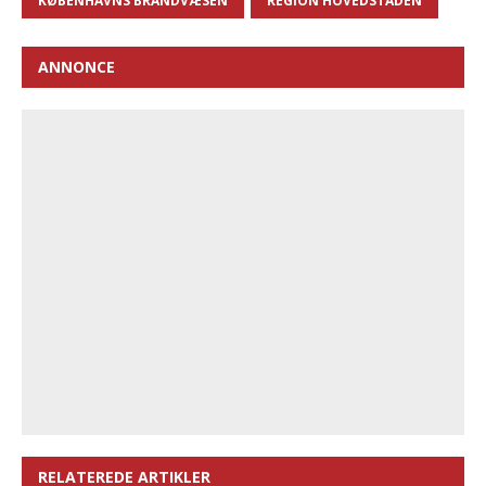
KØBENHAVNS BRANDVÆSEN
REGION HOVEDSTADEN
ANNONCE
RELATEREDE ARTIKLER