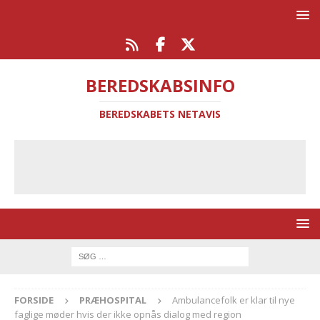
BEREDSKABSINFO
BEREDSKABETS NETAVIS
FORSIDE
PRÆHOSPITAL
Ambulancefolk er klar til nye
faglige møder hvis der ikke opnås dialog med region